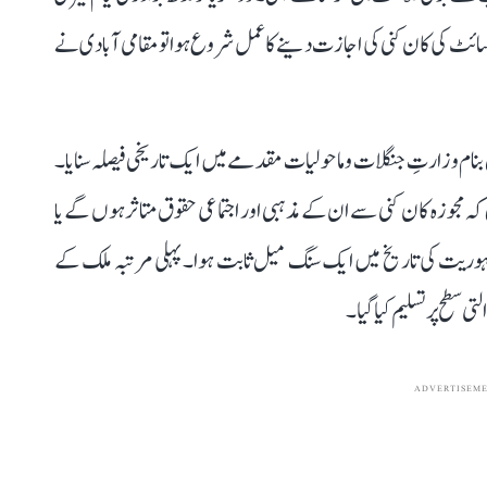
 باکسائٹ کی کان کنی کی اجازت دینے کا عمل شروع ہوا تو مقامی آبادی نے
یشن بنام وزارتِ جنگلات و ماحولیات مقدمے میں ایک تاریخی فیصلہ سنایا۔
کہ مجوزہ کان کنی سے ان کے مذہبی اور اجتماعی حقوق متاثر ہوں گے یا
 جمہوریت کی تاریخ میں ایک سنگ میل ثابت ہوا۔ پہلی مرتبہ ملک کے
 سطح پر تسلیم کیا گیا۔
ADVERTISEM