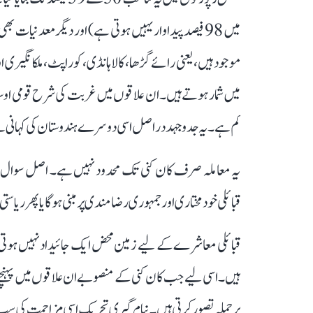
میں 98 فیصد پیداوار یہیں ہوتی ہے) اور دیگر معدنیات 
موجود ہیں، یعنی رائے گڑھا، کالاہانڈی، کوراپٹ، ملکانگیری
میں شمار ہوتے ہیں۔ ان علاقوں میں غربت کی شرح قومی اوسط سے
کم ہے۔ یہ جدوجہد دراصل اسی دوسرے ہندوستان کی کہانی 
یہ معاملہ صرف کان کنی تک محدود نہیں ہے۔ اصل سوال یہ
قبائلی خودمختاری اور جمہوری رضامندی پر مبنی ہوگا یا پھر ریا
قبائلی معاشرے کے لیے زمین محض ایک جائیداد نہیں ہوتی۔ 
ہیں۔ اسی لیے جب کان کنی کے منصوبے ان علاقوں میں پہنچتے 
پر حملہ تصور کرتی ہیں۔ نیام گیری تحریک اسی مزاحمت کی س