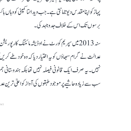
پہاڑ کو اپنا مقدس دیوتا مانتی ہے۔ جب ویدانتا کمپنی کو وہاں
برسوں تک اس کے خلاف جدوجہد کی۔
سنہ 2013 میں سپریم کورٹ نے اوڈیشہ مائننگ کارپور
عدالت نے گرام سبھاؤں کو یہ اختیار دیا کہ وہ خود طے کریں 
نہیں۔ یہ صرف ایک قانونی فیصلہ نہیں تھا بلکہ ہندوستانی
سب سے زیادہ حاشیے پر موجود طبقوں کی آواز کو اعلیٰ ترین عدالتی
ENT