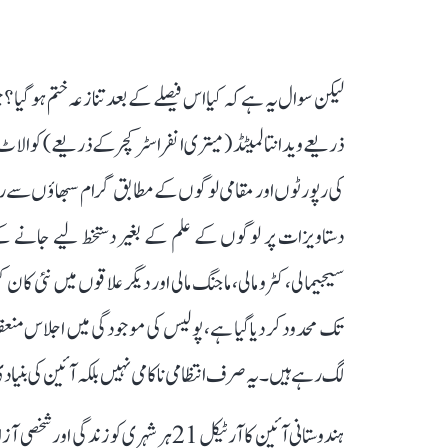
ذریعے ویدانتا لمیٹڈ (میتری انفراسٹرکچر کے ذریعے) کو الاٹ ک
کی رپورٹوں اور مقامی لوگوں کے مطابق گرام سبھاؤں سے رض
دستاویزات پر لوگوں کے علم کے بغیر دستخط لیے جانے 
سیجیمالی، کٹرو مالی، ماجنگ مالی اور دیگر علاقوں میں نئی کا
تک محدود کر دیا گیا ہے، پولیس کی موجودگی میں اجلاس منع
لگ رہے ہیں۔ یہ صرف انتظامی ناکامی نہیں بلکہ آئین کی بنیا
ہندوستانی آئین کا آرٹیکل 21 ہر شہری ک