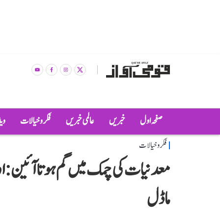
صفحہ اول
خبریں
عالمی خبریں
فکر و خیالات
وی
فکر و خیالات
معدنیات کی چمک میں گم ہوتا آئین: اوڈ
ماڈل