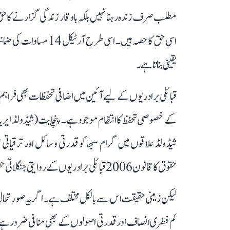
مطلب صرف زندہ رہنا نہیں بلکہ باوقار زندگی گزارنے کا حق
یقینی بناتا ہے۔
قبائلی برادریوں کے لیے آئین میں اضافی تحفظات بھی فراہم ک
شیڈولڈ علاقوں میں گرام سبھا کو قدرتی وسائل اور ترقیات
حقوق کا قانون 2006 قبائلی برادریوں کے روایتی جنگلاتی حقوق کو قانونی تسلیم شدگی فراہم کرتا ہے۔
لیکن زمینی حقیقت اس سے بالکل مختلف ہے۔ اگر یہ صورتحال
کم فطری انصاف اور قدرتی اصولوں کے بھی منافی ضرور ہے