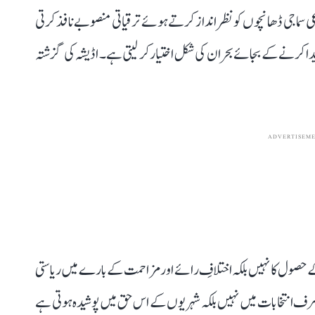
ماعی سماجی ڈھانچوں کو نظر انداز کرتے ہوئے ترقیاتی منصوبے نافذ کرتی
یدا کرنے کے بجائے بحران کی شکل اختیار کر لیتی ہے۔ اڈیشہ کی گزشتہ
ADVERTISEM
ل کا نہیں بلکہ اختلافِ رائے اور مزاحمت کے بارے میں ریاستی
رف انتخابات میں نہیں بلکہ شہریوں کے اس حق میں پوشیدہ ہوتی ہے