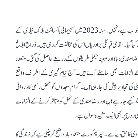
لیکن سوال یہ ہے کہ کیا اس فیصلے کے بعد تنازعہ ختم ہو گیا؟ جواب ہے، نہیں۔ سنہ 2023 میں سجیمالی باکسائٹ بلاک نیلامی کے
یا گیا۔ مقامی قبائلی برادریاں اس کی مخالفت کر رہی ہیں۔ ذرائع ابلاغ
امندی دباؤ اور مبینہ جعلی طریقوں کے ذریعے حاصل کی گئی۔ متعدد
کے الزامات بھی سامنے آئے ہیں۔ آج نیام گیری کے اطراف واقع
ن کنی کی تجاویز پیش کی جا رہی ہیں۔ گرام سبھاؤں کو محض رسمی کارروائی
قد کیے جا رہے ہیں اور رضامندی کے عمل کو متاثر کرنے کے الزامات
دی روح پر بھی ایک سنجیدہ سوال ہے۔
و زندگی اور شخصی آزادی کا حق دیتا ہے۔ سپریم کورٹ متعدد بار واضح کر چکی ہے کہ زندگی کا