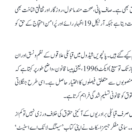
 بھی ہے۔ صاف پانی، صحت مند ماحول، روزگار اور ثقافتی شناخت بھی
اسی حق کا حصہ ہیں۔ اسی طرح آرٹیکل 14 مساوات کی ضمانت دیتا ہے جبکہ آرٹیکل 19 اظہارِ رائے اور پُرامن احتجاج کے حق کو
یے گئے ہیں۔ پانچویں شیڈول میں قبائلی علاقوں کے نظم و نسق اور ان
کے خصوصی تحفظ کا انتظام موجود ہے۔ پنچایت (شیڈولڈ ایریاز تک توسیع) ایکٹ 1996، یعنی پیسا قانون، واضح طور پر کہتا ہے کہ
ی منصوبوں سے متعلق فیصلوں کا اختیار حاصل ہے۔ اسی طرح جنگلاتی
 صرف قبائلی برادریوں کے آئینی حقوق کی خلاف ورزی نہیں تو کم از
۔ سماجی مفکر جیمز اسکاٹ نے اپنی کتاب ’سیئنگ لائک اے اسٹیٹ‘