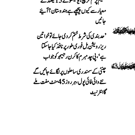
تعلیم پر کم خرچ، یونیسکو کے 15 فیصد کے
معیار سے کیوں پیچھے ہے ہندوستان؟ آئیے
جانیں
’حد بندی کی شرط ختم کر دی جائے تو خواتین
ریزرویشن بل فوری طور پر نافذ کیا جا سکتا
ہے‘، پی چدمبرم کا کرن رجیجو کو جواب
چنئی کے سمندری ساحلوں پر لگائے جائیں گے
نئے وائی فائی پول، ہر روز 45 منٹ مفت ملے
گا انٹرنیٹ