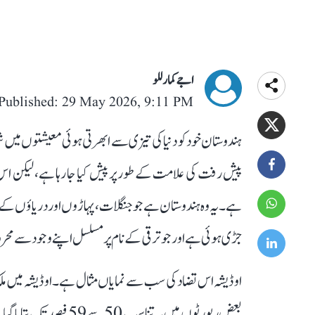
اجے کمار للو
Published: 29 May 2026, 9:11 PM
ہندوستان خود کو دنیا کی تیزی سے ابھرتی ہوئی معیشتوں میں شم
پیش رفت کی علامت کے طور پر پیش کیا جا رہا ہے، لیکن اس 
ہے۔ یہ وہ ہندوستان ہے جو جنگلات، پہاڑوں اور دریاؤں ک
جڑی ہوئی ہے اور جو ترقی کے نام پر مسلسل اپنے وجود سے محروم
بعض رپورٹوں میں یہ تنا