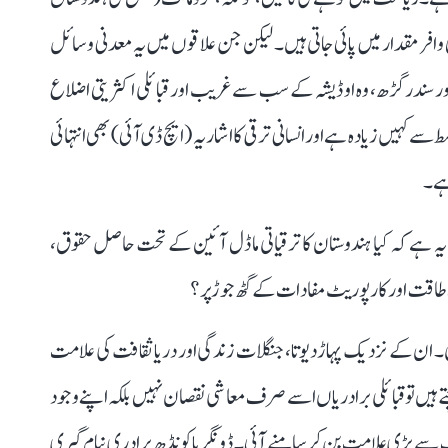
بھی وافر مقدار میں پائی جاتی ہیں۔ لیکن جن علاقوں میں یہ معدنی وسائل
 اور سندرگڑھ، وہ اوڈیشہ کے سب سے غریب اور قبائلی اکثریتی اضلاع
 کہیں زیادہ ہے اور انسانی ترقی کا اشاریہ (ایچ ڈی آئی) بھی انتہائی
ہے۔
 ہے کہ کیا ہندوستان کا ترقیاتی ماڈل آئین کے تحت حاصل حقوق،
ستی طاقت اور کارپوریٹ مفادات کے گٹھ جوڑ پر؟
ان کے نزدیک پہاڑ دیوتا، جنگلات زندگی اور دریا ثقافت کی علامت
ہیں تو قبائلی برادریاں اسے صرف معاشی نقصان نہیں بلکہ اپنے وجود
ب سے بڑی علامت بن کر سامنے آئی۔ ڈونگریا کونڈھ برادری نیام گیری