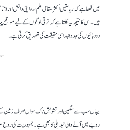
میں لکھا ہے کہ ریاستیں اکثر مقامی علم، روایتی دانش اور اجت
ہیں۔ اس کا نتیجہ یہ نکلتا ہے کہ ترقی لوگوں کے لیے مواقع پ
دو دہائیوں کی جدوجہد اسی حقیقت کی تصدیق کرتی ہے۔
ENT
یہاں سب سے سنگین اور تشویش ناک سوال صرف زمین کے حصو
رویے میں آنے والی تبدیلی کا بھی ہے۔ جمہوریت کی روح ص