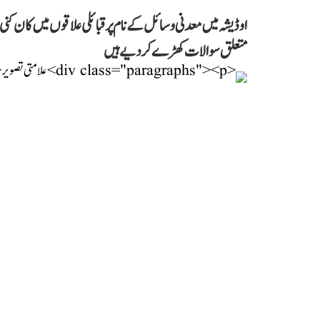
اوڈیشہ میں معدنی وسائل کے نام پر قبائلی علاقوں میں کان ک
متعلق سوالات کھڑے کر دیے ہیں