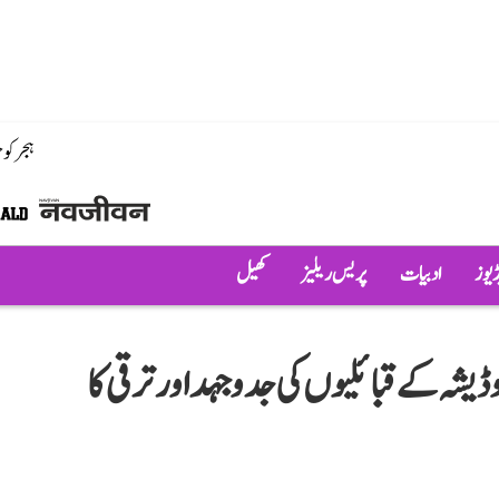
ہجر کو
ڈیوز
ادبیات
پریس ریلیز
کھیل
یشہ کے قبائلیوں کی جدوجہد اور ترقی کا