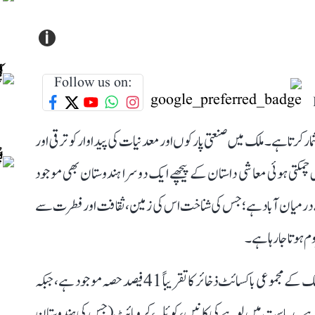
i
Follow us on:
ار کرتا ہے۔ ملک میں صنعتی پارکوں اور معدنیات کی پیداوار کو ترقی اور
چمکتی ہوئی معاشی داستان کے پیچھے ایک دوسرا ہندوستان بھی موجود
ے درمیان آباد ہے؛ جس کی شناخت اس کی زمین، ثقافت اور فطرت سے
 ہوتا جا رہا ہے۔
اوڈیشہ اس تضاد کی سب سے نمایاں مثال ہے۔ اوڈیشہ میں ملک کے مجموعی باکسائٹ ذخائر کا تقریباً 41 فیصد حصہ موجود ہے، جبکہ
سب 50 سے 59 فیصد تک بتایا گیا ہے۔ ریاست میں لوہے کی کانیں، کوئلہ، کرومائٹ (جس کی ہندوستان