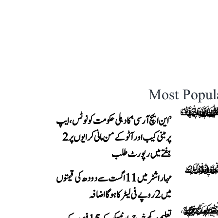
Most Popul
’این ایچ آر سی‘ کا دہلی حکومت کو نوٹس، ایپ
پر مبنی کیب اور آٹو کے من مانی کرایوں پر 2
ہفتے میں رپورٹ طلب
مہاراشٹر میں 11 اگست سے دودھ کی قیمتوں
میں 2 روپے فی لیٹر کا ہوگا اضافہ