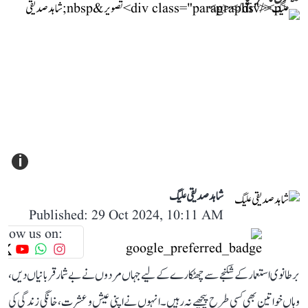
i
شاہد صدیقی علیگ
Published: 29 Oct 2024, 10:11 AM
llow us on:
برطانوی استعمار کے شکنجے سے چھٹکارے کے لیے جہاں مردوں نے بے شمار قربانیاں دیں،
وہاں خواتین بھی کسی طرح پیچھے نہ رہیں۔ انہوں نے اپنی عیش و عشرت، خانگی زندگی کی