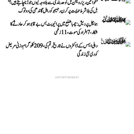
’خواتین ریزرویشن بل کو حدبندی سے بلا وجہ کیوں جوڑنا چاہتے ہیں؟‘
بل کی بلا شرط حمایت پر کرن رجیجو کو راہل گاندھی کی دوٹوک
ہماچل پردیش: چمبا ضلع میں پرائیویٹ بس بے قابو ہوکر حادثے کا
شکار، 7 افراد کی موت، 11 زخمی
دہلی ایمس کے ڈاکٹروں نے تاریخ رقم کی، 209 کلوگرام وزنی مریض
کو دی نئی زندگی
ADVERTISEMENT