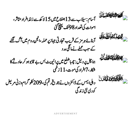
آسام: سیلاب سے 13 اضلاع میں 15 لاکھ سے زائد افراد متاثر،
اموات کی تعداد 98 تک پہنچ گئی
آبنائے ہرمز کے قریب تجارتی جہاز پر حملہ، انجن روم میں آگ لگنے
کے سبب عملے نے مانگی مدد
ہماچل پردیش: چمبا ضلع میں پرائیویٹ بس بے قابو ہوکر حادثے کا
شکار، 7 افراد کی موت، 11 زخمی
دہلی ایمس کے ڈاکٹروں نے تاریخ رقم کی، 209 کلوگرام وزنی مریض
کو دی نئی زندگی
ADVERTISEMENT