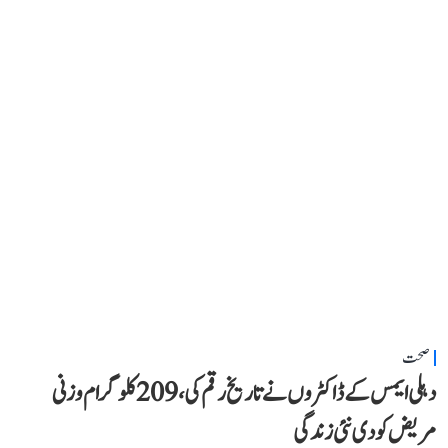
صحت
دہلی ایمس کے ڈاکٹروں نے تاریخ رقم کی، 209 کلوگرام وزنی
مریض کو دی نئی زندگی