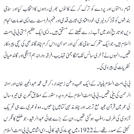
تمام راحتوں اور پردے کو ترک کر کے کانٹوں بھری راہوں کا انتخاب کیا اور سماجی
بندشوں کو توڑ کر دلیری، خود اعتمادی، ثابت قدمی اور فہم و فراست سے ایسی خدمات انجام
دیں جو تاریخِ ہند میں آب زر سے لکھنے کے مستحق ہیں۔ ایسی ایک عظیم ہستی بی بی امت
السلام ہیں، جو ایک متحرک سماجی کارکن اور موہن داس کرم چند گاندھی کی سچی پیروکار
تھیں۔ انہوں نے آخری سانس تک گنگا جمنی تہذیب، فرقہ وارانہ ہم آہنگی اور گاندھیائی
نظریات کی پیروی کی۔
بی بی امت السلام پٹیالہ کے ایک محب وطن زمیندار، کرنل محمد عبدالمجید خان اور امتہ
الرحمن کی بیٹی تھیں۔ بی بی امت السلام نے مروجہ دستور کے مطابق گھر پر ہی تیرہ سال
کی عمر میں قرآن مجید مع ترجمہ اور چند مذہبی کتابیں پڑھیں۔ وہ نوعمری سے ہی تحریکِ
آزادی کی طرف راغب ہو گئی تھیں۔ ان کے بڑے بھائی عبدالرشید، جو ضلع کانگرس
کمیٹی کے صدر تھے، نے 1922ء میں چھ ماہ کی قید کاٹی۔ اسی اثنا میں بی بی امت السلام