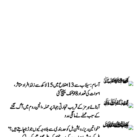
آسام: سیلاب سے 13 اضلاع میں 15 لاکھ سے زائد افراد متاثر،
اموات کی تعداد 98 تک پہنچ گئی
آبنائے ہرمز کے قریب تجارتی جہاز پر حملہ، انجن روم میں آگ لگنے
کے سبب عملے نے مانگی مدد
’خواتین ریزرویشن بل کو حدبندی سے بلا وجہ کیوں جوڑنا چاہتے ہیں؟‘