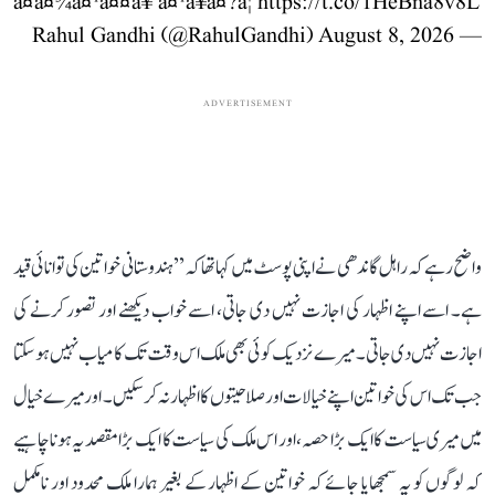
à¤à¤¾à¤¹à¤¤à¥ à¤¹à¥à¤?â¦
https://t.co/1HeBna8v8L
August 8, 2026
— Rahul Gandhi (@RahulGandhi)
ADVERTISEMENT
واضح رہے کہ راہل گاندھی نے اپنی پوسٹ میں کہا تھا کہ ’’ہندوستانی خواتین کی توانائی قید
ہے۔ اسے اپنے اظہار کی اجازت نہیں دی جاتی، اسے خواب دیکھنے اور تصور کرنے کی
اجازت نہیں دی جاتی۔ میرے نزدیک کوئی بھی ملک اس وقت تک کامیاب نہیں ہو سکتا
جب تک اس کی خواتین اپنے خیالات اور صلاحیتوں کا اظہار نہ کر سکیں۔ اور میرے خیال
میں میری سیاست کا ایک بڑا حصہ، اور اس ملک کی سیاست کا ایک بڑا مقصد یہ ہونا چاہیے
کہ لوگوں کو یہ سمجھایا جائے کہ خواتین کے اظہار کے بغیر ہمارا ملک محدود اور نامکمل