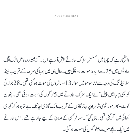
ADVERTISEMENT
واضح رہے کہ چمبا میں مسلسل سڑک حادثے پیش آ رہے ہیں۔ گزشتہ دو ماہ میں الگ الگ
حادثوں میں 25 سے زیادہ اموات ہو چکی ہیں۔ حال ہی میں چمبا کی سرحد کے قریب لینڈ
سلائیڈنگ کی وجہ سے ٹاٹا سومو میں سوار 13 مسافروں کی موت ہو گئی تھی۔ 28جولائی
کو بھی چمبا میں پیش آئے ایک سڑک حادثے میں 5 لوگوں کی موت ہوئی تھی۔ پٹھان
کوٹ-بھرمور قومی شاہراہ پر لہاڑ گاؤں کے قریب ایک گاڑی اچانک بے قابو ہو کر گہری
کھائی میں گر گئی تھی۔ بتایا گیا کہ مسافر کسی کے علاج کے لیے جا رہے تھے۔ اس حادثے
میں ایک بچے سمیت 5 لوگوں کی موت ہو گئی۔