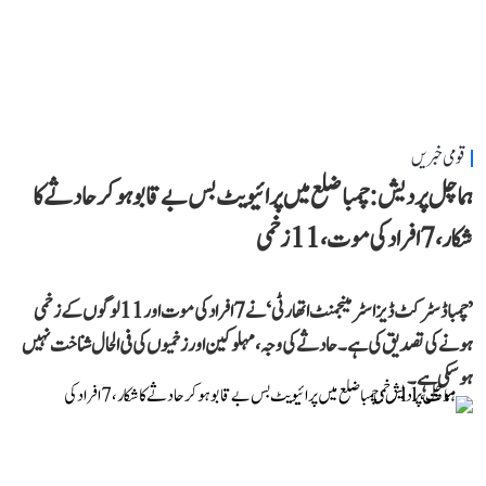
قومی خبریں
ہماچل پردیش: چمبا ضلع میں پرائیویٹ بس بے قابو ہوکر حادثے کا
شکار، 7 افراد کی موت، 11 زخمی
’چمبا ڈسٹرکٹ ڈیزاسٹر مینجمنٹ اتھارٹی‘ نے 7 افراد کی موت اور 11 لوگوں کے زخمی
ہونے کی تصدیق کی ہے۔ حادثے کی وجہ، مہلوکین اور زخمیوں کی فی الحال شناخت نہیں
ہو سکی ہے۔