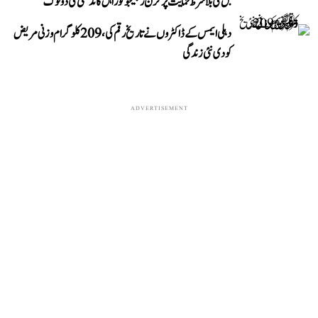
بل کی بلا شرط حمایت پر کرن رجیجو کو راہل گاندھی کی دوٹوک
دہلی ایمس کے ڈاکٹروں نے تاریخ رقم کی، 209 کلوگرام وزنی مریض
کو دی نئی زندگی
ADVERTISEMENT