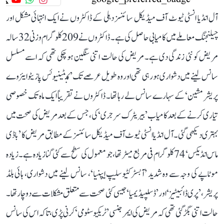
آل انڈیا انسٹی ٹیوٹ آف میڈیکل سائنسز دہلی کے ڈاکٹروں نے ایک انتہائی مشکل اور
چیلنجنگ معاملے میں کامیابی حاصل کی ہے۔ ڈاکٹروں نے 209 کلوگرام وزنی 32 سالہ
مریض کو نئی زندگی دی ہے۔ مریض کی حالت اتنی سنگین ہو چکی تھی کہ اسے مسلسل
سانس لینے میں دشواری ہو رہی تھی اور وہ طویل عرصے تک ’کنٹینیوئس پازیٹو ایئروے
پریشر مشین‘ کے سہارے سانس لے رہا تھا۔ ڈاکٹروں نے تقریباً ایک ماہ تک خصوصی
تیاری کرنے کے بعد کامیاب ’بیریٹرک سرجری‘ کی، جس کے بعد مریض کی صحت میں
بہتری دیکھی گئی۔ آل انڈیا انسٹی ٹیوٹ آف میڈیکل سائنسز کے مطابق مریض کا ’باڈی
ماس انڈیکس‘ 74 کلوگرام فی مربع میٹر تھا، جو معمول کی سطح سے کئی گنا زیادہ ہے۔ زیادہ
موٹاپے کی وجہ سے وہ شدید ’آبسٹرکٹیو سلیپ ایپنیا‘، سانس لینے میں دشواری، ہائی بلڈ
پریشر، ’پری ڈائبیٹیز‘ اور ’ڈسلپیڈیمیا‘ جیسی کئی صحت سے متعلق مشکلات سے دوچار تھا۔
حالت اتنی بگڑ گئی تھی کہ مریض کی ایمرجنسی ’ٹریکیوسٹومی‘ کرنی پڑی، تاکہ اس کی سانس