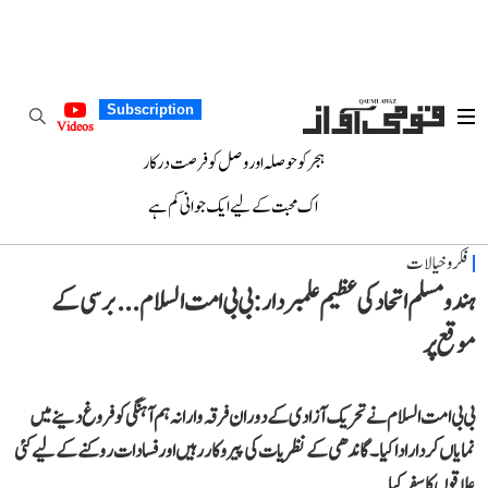
Subscription
Videos
ہجر کو حوصلہ اور وصل کو فرصت درکار
اک محبت کے لیے ایک جوانی کم ہے
فکر و خیالات
ہندو مسلم اتحاد کی عظیم علمبردار: بی بی امت السلام... برسی کے
موقع پر
بی بی امت السلام نے تحریک آزادی کے دوران فرقہ وارانہ ہم آہنگی کو فروغ دینے میں
نمایاں کردار ادا کیا۔ گاندھی کے نظریات کی پیروکار رہیں اور فسادات روکنے کے لیے کئی
علاقوں کا سفر کیا