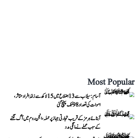
Most Popular
آسام: سیلاب سے 13 اضلاع میں 15 لاکھ سے زائد افراد متاثر،
اموات کی تعداد 98 تک پہنچ گئی
آبنائے ہرمز کے قریب تجارتی جہاز پر حملہ، انجن روم میں آگ لگنے
کے سبب عملے نے مانگی مدد