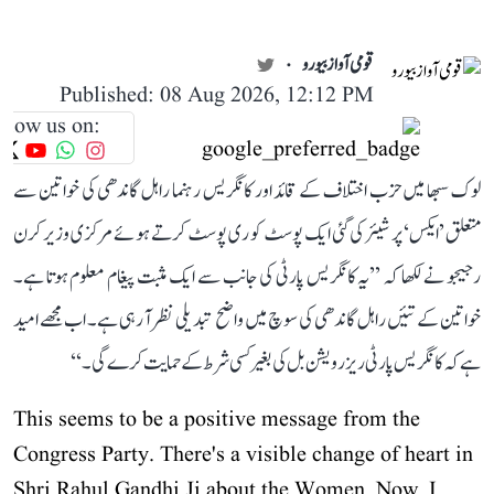
قومی آواز بیورو
Published: 08 Aug 2026, 12:12 PM
llow us on:
لوک سبھا میں حزب اختلاف کے قائد اور کانگریس رہنما راہل گاندھی کی خواتین سے
متعلق ’ایکس‘ پر شیئر کی گئی ایک پوسٹ کو ری پوسٹ کرتے ہوئے مرکزی وزیر کرن
رجیجو نے لکھا کہ ’’یہ کانگریس پارٹی کی جانب سے ایک مثبت پیغام معلوم ہوتا ہے۔
خواتین کے تئیں راہل گاندھی کی سوچ میں واضح تبدیلی نظر آ رہی ہے۔ اب مجھے امید
ہے کہ کانگریس پارٹی ریزرویشن بل کی بغیر کسی شرط کے حمایت کرے گی۔‘‘
This seems to be a positive message from the
Congress Party. There's a visible change of heart in
Shri Rahul Gandhi Ji about the Women. Now, I