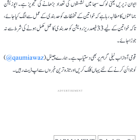
ایوان زیریں یعنی لوک سبھا میں نشستوں کی تعداد بڑھانے کی تجویز ہے۔ اپوزیشن
جماعتوں کا مطالبہ رہا ہے کہ خواتین کے تحفظات کو حد بندی کے عمل سے الگ کیا جائے،
تاکہ خواتین کے لیے 33 فیصد ریزرویشن کو حد بندی کا عمل مکمل ہونے کی شرط سے نہ
جوڑا جائے۔
قومی آواز اب ٹیلی گرام پر بھی دستیاب ہے۔ ہمارے چینل (
qaumiawaz@
)
کو جوائن کرنے کے لئے یہاں کلک کریں اور تازہ ترین خبروں سے اپ ڈیٹ رہیں۔
ADVERTISEMENT