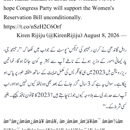
hope Congress Party will support the Women's
Reservation Bill unconditionally.
https://t.co/nSzH2C6Orf
August 8, 2026
— Kiren Rijiju (@KirenRijiju)
راہل گاندھی نے کرن رجیجو کی ’ایکس‘ پوسٹ کے جواب میں لکھا کہ ’’رجیجو جی،
پارلیمانی امور کے وزیر ہونے کے ناطے آپ سے بہتر یہ کون جانتا ہوگا، خواتین
ریزرویشن بل 2023 میں ہی کانگریس کی مکمل حمایت کے ساتھ متفقہ طور پر پاس ہو
چکا ہے۔ سوال یہ ہے کہ 3 سال گزر جانے کے بعد بھی وہ نافذ کیوں نہیں ہوا اور اب
آپ اسے حد بندی سے بلا وجہ کیوں جوڑنا چاہتے ہیں؟ 2023 کا قانون نافذ کیجیے۔ بغیر
کسی شرط کے۔‘‘
à¤°à¤¿à¤à¤¿à¤à¥ à¤à¥, à¤¸à¤à¤¸à¤¦à¥à¤¯ à¤à¤¾à¤