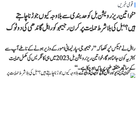
قومی خبریں
’خواتین ریزرویشن بل کو حدبندی سے بلا وجہ کیوں جوڑنا چاہتے
ہیں؟‘ بل کی بلا شرط حمایت پر کرن رجیجو کو راہل گاندھی کی دوٹوک
راہل نے ’ایکس‘ پر لکھا کہ ’’رجیجو جی، پارلیمانی امور کے وزیر ہونے کے ناطے آپ سے
بہتر یہ کون جانتا ہوگا، خواتین ریزرویشن بل 2023 میں ہی کانگریس کی مکمل حمایت
کے ساتھ متفقہ طور پر پاس ہو چکا ہے۔‘‘