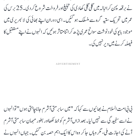
نے برقعہ پہن کر انبالہ میں گلی گلی کھادی کی تبلیغ اور فروخت شروع کر دی۔ 25 برس کی
عمر میں تحریک ستیہ گرہ سے منسلک ہو گئیں۔ اسی دوران اپنے بھائی کی لائبریری میں
موجود باپو کی خود نوشت سوانح عمری پڑھ کر اتنا متاثر ہوئیں کہ انہوں نے اپنے مستقبل کا
فیصلہ کرنے میں دیر نہیں کی۔
ADVERTISEMENT
بی بی امت السلام نے بھائیوں سے کہا کہ "میں سابرمتی آشرم جانا چاہتی ہوں" تو انہوں
نے اسے سنجیدگی سے نہیں لیا۔ بعد ازاں آشرم کو خط لکھا اور بطور مہمان سابرمتی آشرم
آنے کی اجازت ملی، مگر وہاں جا کر وہ اس کا ایک اہم حصہ بن گئیں۔ جہاں انہوں نے