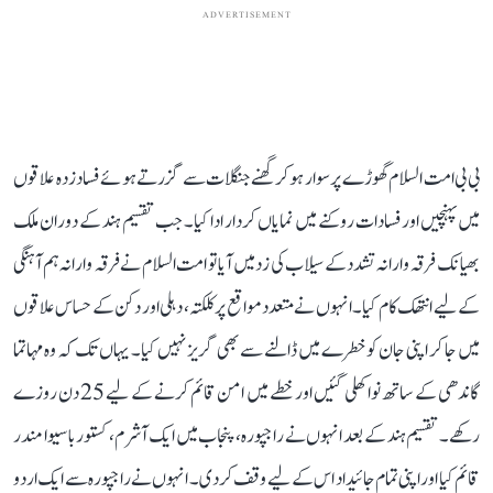
ADVERTISEMENT
بی بی امت السلام گھوڑے پر سوار ہو کر گھنے جنگلات سے گزرتے ہوئے فساد زدہ علاقوں
میں پہنچیں اور فسادات روکنے میں نمایاں کردار ادا کیا۔ جب تقسیم ہند کے دوران ملک
بھیانک فرقہ وارانہ تشدد کے سیلاب کی زد میں آیا تو امت السلام نے فرقہ وارانہ ہم آہنگی
کے لیے انتھک کام کیا۔ انہوں نے متعدد مواقع پر کلکتہ، دہلی اور دکن کے حساس علاقوں
میں جا کر اپنی جان کو خطرے میں ڈالنے سے بھی گریز نہیں کیا۔ یہاں تک کہ وہ مہاتما
گاندھی کے ساتھ نواکھلی گئیں اور خطے میں امن قائم کرنے کے لیے 25 دن روزے
رکھے۔ تقسیم ہند کے بعد انہوں نے راجپورہ، پنجاب میں ایک آشرم، کستوربا سیوا مندر
قائم کیا اور اپنی تمام جائیداد اس کے لیے وقف کر دی۔ انہوں نے راجپورہ سے ایک اردو