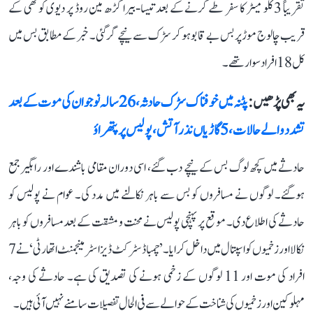
تقریباً 3 کلو میٹر کا سفر طے کرنے کے بعد تیسا-بیرا گڑھ مین روڈ پر دیوی کوٹھی کے
قریب چالوج موڑ پر بس بے قابو ہو کر سڑک سے نیچے گر گئی۔ خبر کے مطابق بس میں
کل 18 افراد سوار تھے۔
یہ بھی پڑھیں :
پٹنہ میں خوفناک سڑک حادثہ، 26 سالہ نوجوان کی موت کے بعد
تشدد والے حالات، 5 گاڑیاں نذر آتش، پولیس پر پتھراؤ
حادثے میں کچھ لوگ بس کے نیچے دب گئے، اسی دوران مقامی باشندے اور راہگیر جمع
ہوگئے۔ لوگوں نے مسافروں کو بس سے باہر نکالنے میں مدد کی۔ عوام نے پولیس کو
حادثے کی اطلاع دی۔ موقع پر پہنچی پولیس نے محنت و مشقت کے بعد مسافروں کو باہر
نکالا اور زخمیوں کو اسپتال میں داخل کرایا۔ ’چمبا ڈسٹرکٹ ڈیزاسٹر مینجمنٹ اتھارٹی‘ نے 7
افراد کی موت اور 11 لوگوں کے زخمی ہونے کی تصدیق کی ہے۔ حادثے کی وجہ،
مہلوکین اور زخمیوں کی شناخت کے حوالے سے فی الحال تفصیلات سامنے نہیں آئی ہیں۔