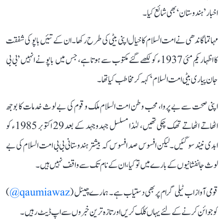
اخبار ’ہندوستان‘ بھی شائع کیا۔
مہاتما گاندھی نے امت السلام کا خیال اپنی بیٹی کی طرح رکھا۔ ان کے تئیں باپو کی شفقت
کا اظہار یکم مئی 1937ء کو لکھے گئے مکتوب سے ہوتا ہے، جس میں باپو نے انہیں ’بی بی
جان پیاری بیٹی امت السلام‘ کہہ کر مخاطب کیا تھا۔
اپنی صحت سے بے پروا، محب وطن امت السلام ملک و قوم کی بے لوث خدمات کا بوجھ
اٹھاتے اٹھاتے تھک چکی تھیں، لہٰذا مسلسل جہدوجہد کے بعد 29 اکتوبر 1985ء کو
ابدی نیند سو گئیں۔ لیکن افسوس صد افسوس کہ بیشتر ہندوستانی بی بی امت السلام کی بے
لوث جانفشانیوں کے بارے میں تو کیا، ان کے نام تک سے واقف نہیں ہیں۔
قومی آواز اب ٹیلی گرام پر بھی دستیاب ہے۔ ہمارے چینل (
qaumiawaz@
)
کو جوائن کرنے کے لئے یہاں کلک کریں اور تازہ ترین خبروں سے اپ ڈیٹ رہیں۔