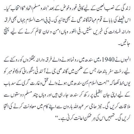
زندگی کے نصب العین کے لیے کافی غور و خوض کے بعد ’ہندو مسلم اتحاد‘ کا انتخاب کیا۔
اس فیصلے کی بابائے قوم مہاتما گاندھی نے بھی تائید کی۔ بی بی امت السلام جہاں بھی فرقہ
وارانہ فسادات کی خبریں سنتیں، فی الفور وہاں امن و امان قائم کرنے کے لیے پہنچ
جاتیں۔
انہوں نے 1940ء میں سندھ میں رونما ہونے والے فرقہ وارانہ جھگڑوں کو روکنے کے
لیے رخت سفر باندھا، جس کے ضمن میں گاندھی جی نے آنند ٹی ہنگورانی کو 6 نومبر کو
یوں خط لکھا کہ ”امت السلام بہن سندھ میں ہونے والے قتل و غارت گری کے سدباب
کے لیے اپنی جان ہتھیلی پر رکھ کر سندھ جا رہی ہیں اور وہاں چند مسلم دوستوں سے
ملاقات کریں گی۔ نیز حاجی سر عبداللہ ہارون سے اپنے کام میں معاونت کرنے کی التجا
کریں گی۔ تمہیں اس کی ہر ممکن اعانت کرنی ہے۔“