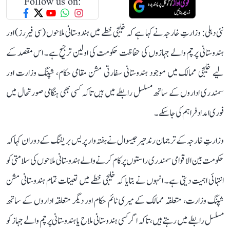
Follow us on:
نئی دہلی: وزارتِ خارجہ نے کہا ہے کہ خلیجی خطے میں ہندوستانی ملاحوں (سی فیررز) اور
ہندوستانی پرچم والے جہازوں کی حفاظت حکومت کی اولین ترجیح ہے۔ اس مقصد کے
لیے خلیجی ممالک میں موجود ہندوستانی سفارتی مشن مقامی حکام، شپنگ وزارت اور
سمندری اداروں کے ساتھ مسلسل رابطے میں ہیں تاکہ کسی بھی ہنگامی صورتحال میں
فوری امداد فراہم کی جا سکے۔
وزارتِ خارجہ کے ترجمان رندھیر جیسوال نے ہفتہ وار پریس بریفنگ کے دوران کہا کہ
حکومت بین الاقوامی سمندری راستوں پر کام کرنے والے ہندوستانی ملاحوں کی سلامتی کو
انتہائی اہمیت دیتی ہے۔ انہوں نے بتایا کہ خلیجی خطے میں تعینات تمام ہندوستانی مشن
شپنگ وزارت، متعلقہ ممالک کے میری ٹائم حکام اور دیگر متعلقہ اداروں کے ساتھ
مسلسل رابطے میں رہتے ہیں، تاکہ اگر کسی ہندوستانی ملاح یا ہندوستانی پرچم والے جہاز کو