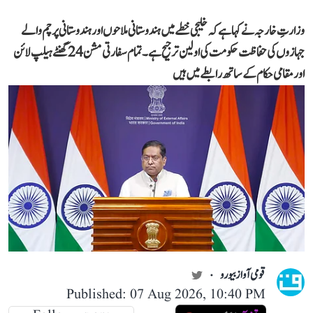
وزارتِ خارجہ نے کہا ہے کہ خلیجی خطے میں ہندوستانی ملاحوں اور ہندوستانی پرچم والے
جہازوں کی حفاظت حکومت کی اولین ترجیح ہے۔ تمام سفارتی مشن 24 گھنٹے ہیلپ لائن
اور مقامی حکام کے ساتھ رابطے میں ہیں
قومی آواز بیورو
Published: 07 Aug 2026, 10:40 PM