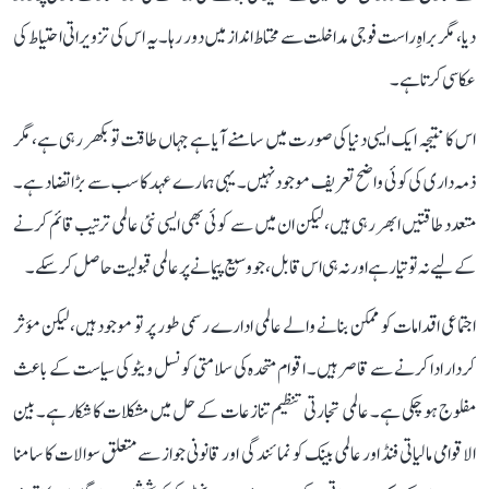
دیا، مگر براہِ راست فوجی مداخلت سے محتاط انداز میں دور رہا۔ یہ اس کی تزویراتی احتیاط کی
عکاسی کرتا ہے۔
اس کا نتیجہ ایک ایسی دنیا کی صورت میں سامنے آیا ہے جہاں طاقت تو بکھر رہی ہے، مگر
ذمہ داری کی کوئی واضح تعریف موجود نہیں۔ یہی ہمارے عہد کا سب سے بڑا تضاد ہے۔
متعدد طاقتیں ابھر رہی ہیں، لیکن ان میں سے کوئی بھی ایسی نئی عالمی ترتیب قائم کرنے
کے لیے نہ تو تیار ہے اور نہ ہی اس قابل، جو وسیع پیمانے پر عالمی قبولیت حاصل کر سکے۔
اجتماعی اقدامات کو ممکن بنانے والے عالمی ادارے رسمی طور پر تو موجود ہیں، لیکن مؤثر
کردار ادا کرنے سے قاصر ہیں۔ اقوام متحدہ کی سلامتی کونسل ویٹو کی سیاست کے باعث
مفلوج ہو چکی ہے۔ عالمی تجارتی تنظیم تنازعات کے حل میں مشکلات کا شکار ہے۔ بین
الاقوامی مالیاتی فنڈ اور عالمی بینک کو نمائندگی اور قانونی جواز سے متعلق سوالات کا سامنا