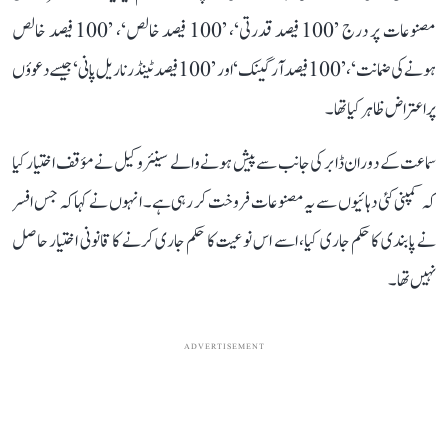
مصنوعات پر درج ’100 فیصد قدرتی‘، ’100 فیصد خالص‘، ’100 فیصد خالص
ہونے کی ضمانت‘، ’100 فیصد آرگینک‘ اور ’100 فیصد ٹینڈر ناریل پانی‘ جیسے دعوؤں
پر اعتراض ظاہر کیا تھا۔
سماعت کے دوران ڈابر کی جانب سے پیش ہونے والے سینئر وکیل نے مؤقف اختیار کیا
کہ کمپنی کئی دہائیوں سے یہ مصنوعات فروخت کر رہی ہے۔ انہوں نے کہا کہ جس افسر
نے پابندی کا حکم جاری کیا، اسے اس نوعیت کا حکم جاری کرنے کا قانونی اختیار حاصل
نہیں تھا۔
ADVERTISEMENT