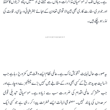
ہے۔ یہاں تک کہ موسمیاتی مذاکرات، وباؤں سے نمٹنے کی کوششیں، پناہ گزینوں کا تحفظ
اور جوہری سفارت کاری بھی بین الاقوامی تعاون کے بجائے جغرافیائی و سیاسی رقابت کی
نذر ہو چکے ہیں۔
ADVERTISEMENT
یہ صورتِ حال نہایت تشویش ناک ہے۔ عالمی نظام ایسے وقت میں کمزور پڑ رہا ہے جب
انسانیت جدید تاریخ کے کسی بھی دور کے مقابلے میں کہیں بڑے چیلنجز سے دوچار ہے اور
جب مشترکہ عالمی اقدام کی ضرورت سب سے زیادہ ہے۔ موسمیاتی تبدیلی قومی
سرحدوں کی پابند نہیں۔ مصنوعی ذہانت ایسے خطرات پیدا کر رہی ہے جو کسی ایک