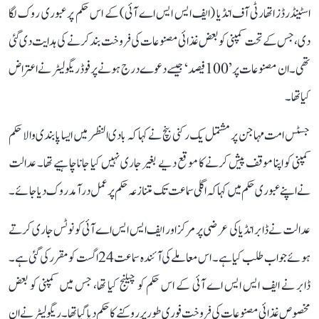
اسٹینڈرڈز اتھارٹی آف انڈیا (ایف ایس ایس اے آئی) کے اس حکم پر عبوری روک لگا
دی، جس کے تحت کمپنی کو بعض غذائی مصنوعات کی فروخت بند کرنے کی ہدایت دی گئی
تھی۔ ان مصنوعات پر ’100 فیصد‘ جیسے دعوے درج ہونے پر فوڈ ریگولیٹر نے اعتراض
کیا تھا۔
جسٹس امت مہاجن پر مشتمل یک رکنی بنچ نے کہا کہ بادی النظر میں ایسا پابندی والا حکم
کمپنی کو اپنا موقف پیش کرنے کا موقع دیے بغیر جاری نہیں کیا جانا چاہیے تھا۔ عدالت
نے اپنے عبوری حکم میں کہا کہ اگلی سماعت تک متنازعہ حکم پر عمل درآمد روک دیا جائے۔
عدالت نے ڈابر انڈیا کی عرضی پر مرکز اور ایف ایس ایس اے آئی کو نوٹس جاری کرتے
ہوئے جواب طلب کیا ہے۔ اس معاملے کی آئندہ سماعت 24 اگست کو مقرر کی گئی ہے۔
ڈابر نے ایف ایس ایس اے آئی کے اس حکم کو چیلنج کیا تھا، جس میں کمپنی کو بعض
مخصوص غذائی مصنوعات کی فروخت فوری طور پر روکنے کا حکم دیا گیا تھا۔ ریگولیٹر نے ان