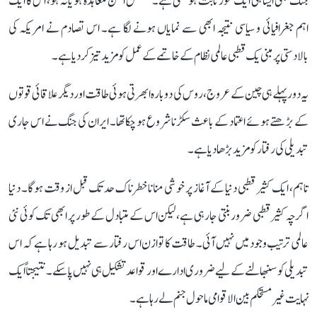
جنگ بھی ایسا ہی ایک موڑ ثابت ہو سکتی ہے۔ مستقل امن معاہدہ ہو یا نہ ہو، اس کا ایک
اہم جغرافیائی و سیاسی نتیجہ ابھی سے نمایاں ہونے لگا ہے۔ اس تصادم نے امریکہ کی
بالادستی پر مبنی یک قطبی عالمی نظام کے خاتمے کے عمل کو مزید تیز کر دیا ہے۔
یہ دور پہلے ہی چین کے عروج، روس کی دوبارہ ابھرتی ہوئی طاقت اور دیگر علاقائی قوتوں
کے بڑھتے ہوئے اعتماد کے باعث سکڑنا شروع ہو چکا تھا۔ ایران کی جنگ نے اس جاری
تبدیلی کی رفتار کو مزید بڑھا دیا ہے۔
تاہم، ایک کثیر قطبی دنیا کے آغاز پر خوشی منانا خطرناک حد تک قبل از وقت ہوگا۔ دنیا
اگرچہ کثیر قطبی ضرور بنتی جا رہی ہے، لیکن اس کے متبادل کے طور پر ابھی تک کوئی نئی
عالمی ترتیب وجود میں نہیں آئی۔ طاقت کا توازن اس رفتار سے تبدیل ہو رہا ہے کہ اس
تبدیلی کو سنبھالنے کے لیے ضروری ادارے اور قواعد تشکیل ہی نہیں پا سکے۔ نتیجتاً ایک
نہایت غیر مستحکم بین الاقوامی ماحول جنم لے رہا ہے۔