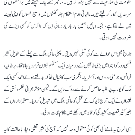
حکومت کی صلاحیت سے کہیں بڑھ کر ہیں۔ سائبر حملے پلک جھپکتے میں براعظموں کی
سرحدیں عبور کر لیتے ہیں۔ مالیاتی عدم استحکام چند گھنٹوں میں وسیع خطوں کو اپنی لپیٹ
میں لے لیتا ہے، جبکہ وبائیں ہمیں بار بار یاد دلاتی ہیں کہ وائرس کو کسی ویزے کی
ضرورت نہیں ہوتی۔
تاریخ بھی اس حوالے سے کوئی تسلی نہیں دیتی۔ پہلی عالمی جنگ سے پہلے کے طویل کثیر
قطبی دور کو ابتدا میں بڑی طاقتوں کے درمیان ایک مستحکم توازن قرار دیا جاتا تھا۔ برطانیہ،
فرانس، جرمنی، روس اور آسٹریا۔ہنگری سب کا خیال تھا کہ بدلتے ہوئے اتحاد کسی ایک
ملک کو یورپ پر غلبہ حاصل کرنے سے روک دیں گے۔ لیکن مؤثر بحرانی نظم و نسق کے
فقدان نے ایک آرچ ڈیوک کے قتل کو عالمی جنگ میں تبدیل کر دیا۔ معتبر اداروں کے
بغیر کثیر قطبیت کشیدگی کو قابو میں رکھنے میں ناکام ثابت ہوئی۔
اسی طرح یہ ماننے کی بھی کوئی معقول وجہ نہیں کہ آج کی کثیر قطبی دنیا، یا طاقت کا یہ