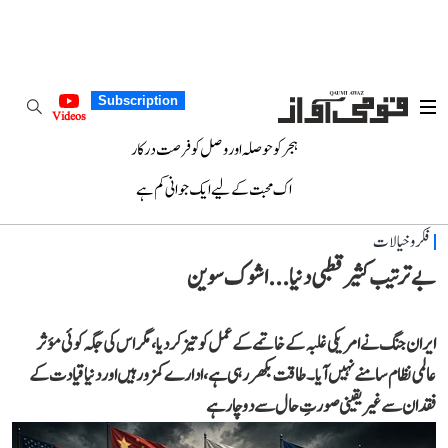
Subscription
Videos
ہجر کو حوصلہ اور وصل کو فرصت درکار
اک محبت کے لیے ایک جوانی کم ہے
فکر و خیالات
بے ترتیب کثیر قطبی دنیا...اشوک سوین
ایران جنگ نے امریکی غلبہ کے خاتمے کے عمل کو تیز کر دیا، مگر اس کی جگہ کوئی مؤثر
عالمی نظام سامنے نہیں آیا۔ طاقت بکھر رہی ہے، ادارے کمزور ہیں اور دنیا قیادت کے
فقدان سے غیر یقینی صورتِ حال سے دوچار ہے