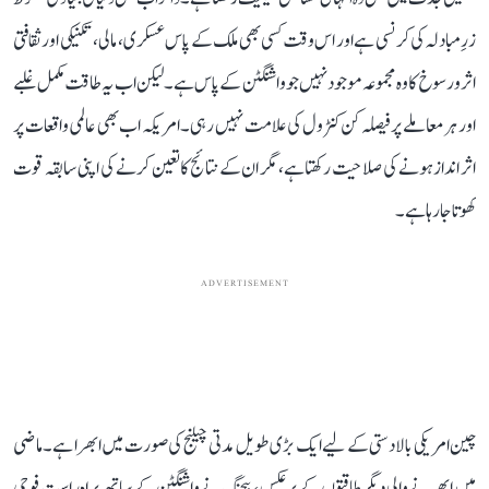
زرِ مبادلہ کی کرنسی ہے اور اس وقت کسی بھی ملک کے پاس عسکری، مالی، تکنیکی اور ثقافتی
اثر و رسوخ کا وہ مجموعہ موجود نہیں جو واشنگٹن کے پاس ہے۔ لیکن اب یہ طاقت مکمل غلبے
اور ہر معاملے پر فیصلہ کن کنٹرول کی علامت نہیں رہی۔ امریکہ اب بھی عالمی واقعات پر
اثر انداز ہونے کی صلاحیت رکھتا ہے، مگر ان کے نتائج کا تعین کرنے کی اپنی سابقہ قوت
کھوتا جا رہا ہے۔
ADVERTISEMENT
چین امریکی بالادستی کے لیے ایک بڑی طویل مدتی چیلنج کی صورت میں ابھرا ہے۔ ماضی
میں ابھرنے والی دیگر طاقتوں کے برعکس، بیجنگ نے واشنگٹن کے ساتھ براہِ راست فوجی