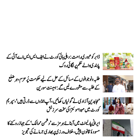
ڈابر کو عبوری راحت: دہلی ہائی کورٹ نے ایف ایس ایس اے آئی کے
پابندی والے حکم پر لگائی روک
طلبہ و نوجوانوں کے مسائل کے حل کے لیے حکومت پُرعزم، ہر ضلع
کے طلبہ سے مشورے لیں گے: ہیمنت سورین
’مجاہدینِ آزادی نے گولیاں کھائیں، آپ انڈوں سے ڈرتی ہیں‘، سپریم
کورٹ میں مہوا موئترا کی سخت سرزنش
ایرانی پارلیمنٹ میں آبنائے ہرمز سے ’دشمن ممالک‘ کے جہاز روکنے کا
مسودۂ قانون پیش، خلاف ورزی پر بھاری جرمانے کی تجویز