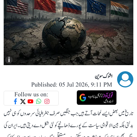
i
اشوک سوین
Published: 05 Jul 2026, 9:11 PM
Follow us on:
تاریخ میں بعض ایسے لمحات آتے ہیں جب جنگیں صرف جغرافیائی سرحدوں کو ہی نہیں
بدلتی بلکہ بین الاقوامی سیاست کے پورے ڈھانچے کو نئی شکل دے دیتی ہیں۔ ایران کی