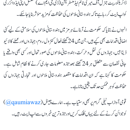
ڈائریکٹوریٹ جنرل آف میری ٹائم ایڈمنسٹریشن (ڈی جی ایم اے) مسلسل اپنی ایڈوائزری
کو اپ ڈیٹ کر رہا ہے تاکہ ہندوستانی ملاحوں کی حفاظت کو مزید مؤثر بنایا جا سکے۔
انہوں نے بتایا کہ حکومت نے آبنائے ہرمز میں ہندوستانی ملاحوں کی سلامتی کے لیے کئی
اضافی اقدامات بھی کیے ہیں، جن میں 24 گھنٹے فعال کنٹرول روم، جہازوں اور عملے کا لائیو
ڈیٹا بیس، جہازوں کی نقل و حرکت، ہندوستانی ملاحوں کی صورتحال اور کسی بھی واقعے یا
جانی نقصان سے متعلق ہر 24 گھنٹے بعد تازہ معلومات جاری کرنے کا نظام شامل ہے۔
حکومت کا کہنا ہے کہ ان اقدامات کا مقصد ہندوستانی ملاحوں اور تجارتی جہازوں کی
حفاظت کو ہر ممکن حد تک یقینی بنانا ہے۔
قومی آواز اب ٹیلی گرام پر بھی دستیاب ہے۔ ہمارے چینل (
qaumiawaz@
)
کو جوائن کرنے کے لئے یہاں کلک کریں اور تازہ ترین خبروں سے اپ ڈیٹ رہیں۔