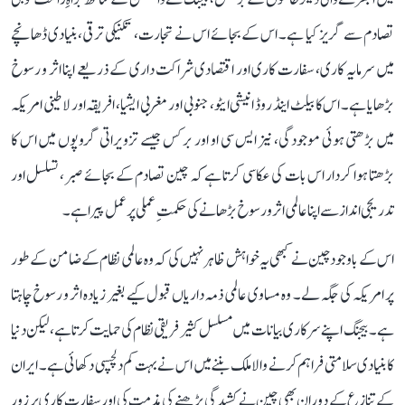
تصادم سے گریز کیا ہے۔ اس کے بجائے اس نے تجارت، تکنیکی ترقی، بنیادی ڈھانچے
میں سرمایہ کاری، سفارت کاری اور اقتصادی شراکت داری کے ذریعے اپنا اثر و رسوخ
بڑھایا ہے۔ اس کا بیلٹ اینڈ روڈ انیشی ایٹو، جنوبی اور مغربی ایشیا، افریقہ اور لاطینی امریکہ
میں بڑھتی ہوئی موجودگی، نیز ایس سی او اور برکس جیسے تزویراتی گروپوں میں اس کا
بڑھتا ہوا کردار اس بات کی عکاسی کرتا ہے کہ چین تصادم کے بجائے صبر، تسلسل اور
تدریجی انداز سے اپنا عالمی اثر و رسوخ بڑھانے کی حکمتِ عملی پر عمل پیرا ہے۔
اس کے باوجود چین نے کبھی یہ خواہش ظاہر نہیں کی کہ وہ عالمی نظام کے ضامن کے طور
پر امریکہ کی جگہ لے۔ وہ مساوی عالمی ذمہ داریاں قبول کیے بغیر زیادہ اثر و رسوخ چاہتا
ہے۔ بیجنگ اپنے سرکاری بیانات میں مسلسل کثیر فریقی نظام کی حمایت کرتا ہے، لیکن دنیا
کا بنیادی سلامتی فراہم کرنے والا ملک بننے میں اس نے بہت کم دلچسپی دکھائی ہے۔ ایران
کے تنازع کے دوران بھی چین نے کشیدگی بڑھنے کی مذمت کی اور سفارت کاری پر زور