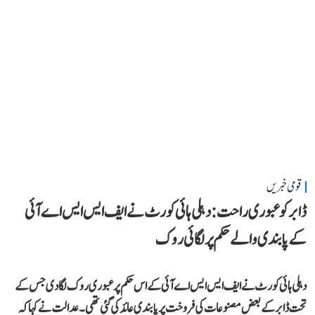
قومی خبریں
ڈابر کو عبوری راحت: دہلی ہائی کورٹ نے ایف ایس ایس اے آئی
کے پابندی والے حکم پر لگائی روک
دہلی ہائی کورٹ نے ایف ایس ایس اے آئی کے اس حکم پر عبوری روک لگا دی جس کے
تحت ڈابر کے بعض مصنوعات کی فروخت پر پابندی عائد کی گئی تھی۔ عدالت نے کہا کہ