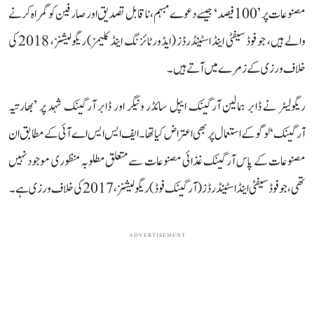
مصنوعات پر ’100 فیصد‘ جیسے دعوے مبہم، ناقابل تصدیق اور صارفین کو گمراہ کرنے
والے ہیں، جو فوڈ سیفٹی اینڈ اسٹینڈرڈز (ایڈورٹائزنگ اینڈ کلیمز) ریگولیشنز، 2018 کی
خلاف ورزی کے زمرے میں آتے ہیں۔
ریگولیٹر نے ڈابر ہمالین آرگینک ایپل سائڈر ونیگر اور ڈابر آرگینک شہد پر ’بھارتیہ
آرگینک‘ لوگو کے استعمال پر بھی اعتراض کیا تھا۔ ایف ایس ایس اے آئی کے مطابق ان
مصنوعات کے پاس آرگینک غذائی مصنوعات سے متعلق مطلوبہ منظوری موجود نہیں
تھی، جو فوڈ سیفٹی اینڈ اسٹینڈرڈز (آرگینک فوڈ) ریگولیشنز، 2017 کی خلاف ورزی ہے۔
ADVERTISEMENT