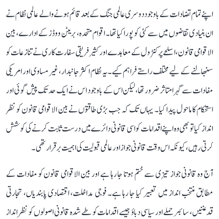
اپنے تمام تضادات کے باوجود دوسری عالمی جنگ کے بعد قائم ہونے والے عالمی نظام نے
ان بنیادی تقاضوں میں سے کئی کو پورا کیا تھا۔ اقوام متحدہ، بریٹن ووڈز کے ادارے، بین
الاقوامی قانون، اسلحے پر کنٹرول کے معاہدے اور کثیر فریقی سفارت کاری نے تنازعات کو
سنبھالنے کے لیے مختلف راستے فراہم کیے۔ یہ نظام اکثر جانبدار، غیر مساوی اور امریکی
مفادات سے گہرا متاثر ضرور تھا، لیکن اس کے باوجود اس نے ایک حد تک پیش گوئی اور
استحکام کا ماحول پیدا کیا۔ یہاں تک کہ جب بڑی طاقتوں نے بین الاقوامی قانون کو نظر
انداز کیا تو بھی وہ اپنے اقدامات کو اسی قانونی دائرے میں درست ثابت کرنے کی کوشش
کرتی رہیں، کیونکہ اس وقت قانونی جواز اور عالمی قبولیت کی اہمیت برقرار تھی۔
آج وہ قانونی جواز تیزی سے ختم ہوتا جا رہا ہے اور بین الاقوامی قانون کو مفادات کے
مطابق منتخب انداز میں تعبیر کیا جا رہا ہے۔ فوجی مداخلت، اقتصادی پابندیاں، تجارتی
قدغنیں، سائبر حملے اور سیاسی دباؤ جیسے اقدامات کو طے شدہ قانونی اصولوں کو نظر انداز