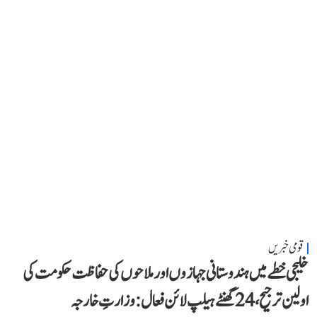
قومی خبریں
خلیجی خطے میں ہندوستانی جہازوں اور ملاحوں کی حفاظت حکومت کی
اولین ترجیح، 24 گھنٹے ہیلپ لائن فعال: وزارتِ خارجہ