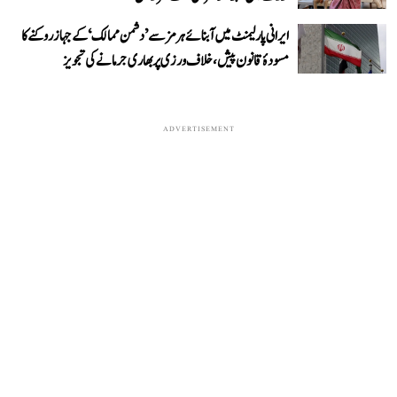
ایرانی پارلیمنٹ میں آبنائے ہرمز سے ’دشمن ممالک‘ کے جہاز روکنے کا
مسودۂ قانون پیش، خلاف ورزی پر بھاری جرمانے کی تجویز
ADVERTISEMENT