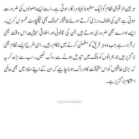
ہر بین الاقوامی نظام کو ایک مضبوط بنیاد درکار ہوتی ہے۔ اسے ایسے اصولوں کی ضرورت
ہوتی ہے جن کی خلاف ورزی کرتے ہوئے طاقتور ممالک بھی ہچکچاہٹ محسوس کریں۔
ایسے ادارے بھی ضروری ہوتے ہیں جن کی قانونی اور اخلاقی حیثیت اس وقت بھی
برقرار رہے جب وہ ہر فریق کو مطمئن کرنے میں ناکام رہیں۔ اسی طرح ایسے نظام بھی
ناگزیر ہیں جو بحرانوں کو جنگ میں تبدیل ہونے سے روک سکیں۔ سب سے بڑھ کر یہ
کہ بڑی طاقتوں کو اس حقیقت کا ادراک ہونا چاہیے کہ ان کے اپنے مفاد میں بھی عالمی
استحکام ناگزیر ہے۔
ADVERTISEMENT