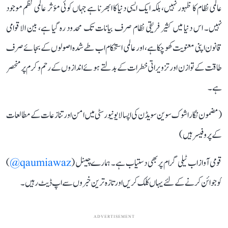
عالمی نظام کا ظہور نہیں، بلکہ ایک ایسی دنیا کا ابھرنا ہے جہاں کوئی مؤثر عالمی نظم موجود
نہیں۔ اس دنیا میں کثیر فریقی نظام صرف بیانات تک محدود رہ گیا ہے، بین الاقوامی
قانون اپنی معنویت کھو چکا ہے، اور عالمی استحکام اب طے شدہ اصولوں کے بجائے صرف
طاقت کے توازن اور تزویراتی خطرات کے بدلتے ہوئے اندازوں کے رحم و کرم پر منحصر
ہے۔
(مضمون نگار اشوک سوین سویڈن کی اپسالا یونیورسٹی میں امن اور تنازعات کے مطالعات
کے پروفیسر ہیں)
قومی آواز اب ٹیلی گرام پر بھی دستیاب ہے۔ ہمارے چینل (
qaumiawaz@
)
کو جوائن کرنے کے لئے یہاں کلک کریں اور تازہ ترین خبروں سے اپ ڈیٹ رہیں۔
ADVERTISEMENT