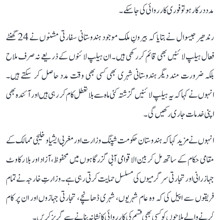
مدد درکار ہو تو فوری کارروائی کی جا سکے۔
رندھیر جیسوال نے بتایا کہ بیرونِ ملک موجود ہندوستانی سفارتی مشنوں نے 24 گھنٹے
فعال ہیلپ لائنیں بھی قائم کر رکھی ہیں۔ ان ہیلپ لائنوں کے ذریعے نہ صرف ملاح
بلکہ ضرورت مند دیگر ہندوستانی شہری بھی کسی بھی وقت مدد حاصل کر سکتے ہیں۔
انہوں نے کہا کہ یہ ہیلپ لائنیں گزشتہ کئی ماہ سے بلا تعطل کام کر رہی ہیں اور آئندہ بھی
اپنی خدمات جاری رکھیں گی۔
انہوں نے مزید کہا کہ ہندوستان حکومت شپنگ وزارت اور مغربی ایشیا و خلیجی ممالک کے
مقامی حکام کے ساتھ مل کر بین الاقوامی آبی گزرگاہوں میں محفوظ، آزاد اور بلا رکاوٹ
جہاز رانی اور تجارتی سرگرمیوں کی مسلسل حمایت کرتی رہی ہے۔ وزارتِ خارجہ نے تمام
فریقوں سے اپیل کی کہ وہ عام شہریوں، شہری ڈھانچے، تجارتی جہازوں اور ان پر کام
کرنے والے ملاحوں کو کسی بھی قسم کی کارروائی کا نشانہ بنانے سے گریز کریں۔