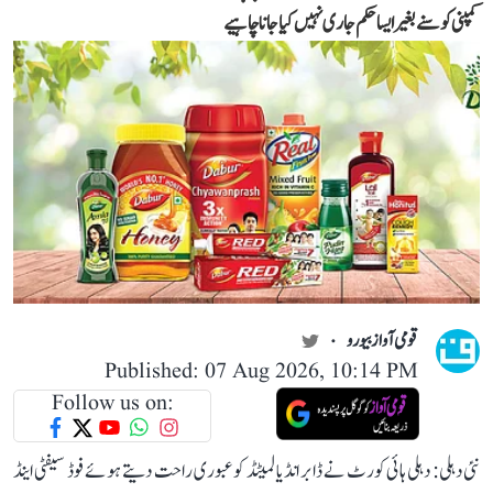
کمپنی کو سنے بغیر ایسا حکم جاری نہیں کیا جانا چاہیے
قومی آواز بیورو
Published: 07 Aug 2026, 10:14 PM
Follow us on:
نئی دہلی: دہلی ہائی کورٹ نے ڈابر انڈیا لمیٹڈ کو عبوری راحت دیتے ہوئے فوڈ سیفٹی اینڈ