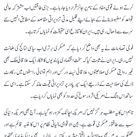
کرتے ہوئے قومی مفاد کے نام پر جائز قرار دیا جا رہا ہے۔ بڑی طاقتیں اب مشترکہ عالمی
قواعد کو مضبوط بنانے کے بجائے اپنے قلیل مدتی تزویراتی مقاصد کے مطابق انہیں نئے
سرے سے ڈھال رہی ہیں۔ ایران کا تنازع اسی حقیقت کو نمایاں کرتا ہے۔
فوجی تصادمات نے یہ بھی واضح کر دیا ہے کہ عسکری برتری اب سیاسی نتائج کی ضمانت
نہیں رہی۔ ایران نے ثابت کیا کہ سخت اقتصادی پابندیوں کا شکار ایک علاقائی ملک بھی
غیر روایتی عسکری صلاحیتوں، علاقائی نیٹ ورکس اور اہم توانائی راستوں میں رکاوٹ
ڈالنے کی صلاحیت کے ذریعے ایک سپر پاور پر تزویراتی قیمت عائد کر سکتا ہے۔ اسی کے
ساتھ اس جنگ نے امریکی اثر و رسوخ کی حدود کو بھی نمایاں کر دیا ہے۔
تاہم اس کا یہ مطلب ہرگز نہیں کہ امریکہ اچانک کمزور ہو گیا ہے۔ آج بھی امریکہ دنیا کی
سب سے طاقتور عسکری قوت ہے، بین الاقوامی مالیاتی نظام پر اس کا غلبہ قائم ہے اور
تکنیکی جدت میں بھی وہ انتہائی مسابقتی حیثیت رکھتا ہے۔ ڈالر اب بھی دنیا کی بنیادی محفوظ