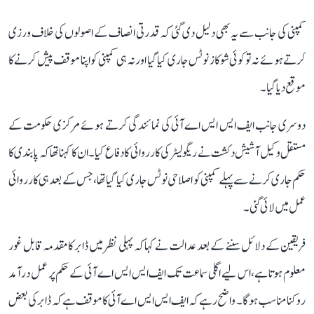
کمپنی کی جانب سے یہ بھی دلیل دی گئی کہ قدرتی انصاف کے اصولوں کی خلاف ورزی
کرتے ہوئے نہ تو کوئی شوکاز نوٹس جاری کیا گیا اور نہ ہی کمپنی کو اپنا موقف پیش کرنے کا
موقع دیا گیا۔
دوسری جانب ایف ایس ایس اے آئی کی نمائندگی کرتے ہوئے مرکزی حکومت کے
مستقل وکیل آشیش دکشت نے ریگولیٹر کی کارروائی کا دفاع کیا۔ ان کا کہنا تھا کہ پابندی کا
حکم جاری کرنے سے پہلے کمپنی کو اصلاحی نوٹس جاری کیا گیا تھا، جس کے بعد ہی کارروائی
عمل میں لائی گئی۔
فریقین کے دلائل سننے کے بعد عدالت نے کہا کہ پہلی نظر میں ڈابر کا مقدمہ قابل غور
معلوم ہوتا ہے، اس لیے اگلی سماعت تک ایف ایس ایس اے آئی کے حکم پر عمل درآمد
روکنا مناسب ہوگا۔ واضح رہے کہ ایف ایس ایس اے آئی کا موقف ہے کہ ڈابر کی بعض