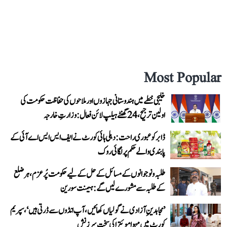
Most Popular
خلیجی خطے میں ہندوستانی جہازوں اور ملاحوں کی حفاظت حکومت کی
اولین ترجیح، 24 گھنٹے ہیلپ لائن فعال: وزارتِ خارجہ
ڈابر کو عبوری راحت: دہلی ہائی کورٹ نے ایف ایس ایس اے آئی کے
پابندی والے حکم پر لگائی روک
طلبہ و نوجوانوں کے مسائل کے حل کے لیے حکومت پُرعزم، ہر ضلع
کے طلبہ سے مشورے لیں گے: ہیمنت سورین
’مجاہدینِ آزادی نے گولیاں کھائیں، آپ انڈوں سے ڈرتی ہیں‘، سپریم
کورٹ میں مہوا موئترا کی سخت سرزنش