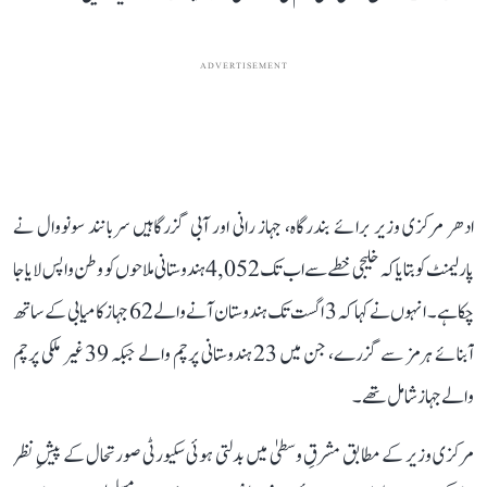
ADVERTISEMENT
ادھر مرکزی وزیر برائے بندرگاہ، جہاز رانی اور آبی گزرگاہیں سربانند سونووال نے
پارلیمنٹ کو بتایا کہ خلیجی خطے سے اب تک 4,052 ہندوستانی ملاحوں کو وطن واپس لایا جا
چکا ہے۔ انہوں نے کہا کہ 3 اگست تک ہندوستان آنے والے 62 جہاز کامیابی کے ساتھ
آبنائے ہرمز سے گزرے، جن میں 23 ہندوستانی پرچم والے جبکہ 39 غیر ملکی پرچم
والے جہاز شامل تھے۔
مرکزی وزیر کے مطابق مشرقِ وسطیٰ میں بدلتی ہوئی سکیورٹی صورتحال کے پیشِ نظر