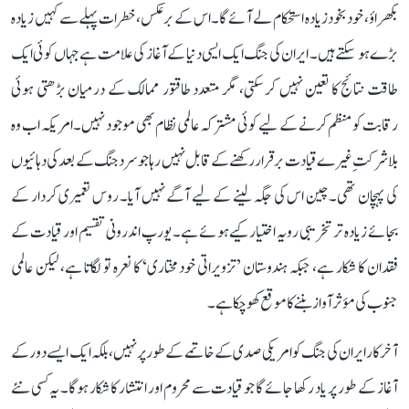
بکھراؤ، خود بخود زیادہ استحکام لے آئے گا۔ اس کے برعکس، خطرات پہلے سے کہیں زیادہ
بڑے ہو سکتے ہیں۔ ایران کی جنگ ایک ایسی دنیا کے آغاز کی علامت ہے جہاں کوئی ایک
طاقت نتائج کا تعین نہیں کر سکتی، مگر متعدد طاقتور ممالک کے درمیان بڑھتی ہوئی
رقابت کو منظم کرنے کے لیے کوئی مشترکہ عالمی نظام بھی موجود نہیں۔ امریکہ اب وہ
بلاشرکتِ غیرے قیادت برقرار رکھنے کے قابل نہیں رہا جو سرد جنگ کے بعد کی دہائیوں
کی پہچان تھی۔ چین اس کی جگہ لینے کے لیے آگے نہیں آیا۔ روس تعمیری کردار کے
بجائے زیادہ تر تخریبی رویہ اختیار کیے ہوئے ہے۔ یورپ اندرونی تقسیم اور قیادت کے
فقدان کا شکار ہے، جبکہ ہندوستان ’تزویراتی خود مختاری‘ کا نعرہ تو لگاتا ہے، لیکن عالمی
جنوب کی مؤثر آواز بننے کا موقع کھو چکا ہے۔
آخرکار ایران کی جنگ کو امریکی صدی کے خاتمے کے طور پر نہیں، بلکہ ایک ایسے دور کے
آغاز کے طور پر یاد رکھا جائے گا جو قیادت سے محروم اور انتشار کا شکار ہوگا۔ یہ کسی نئے