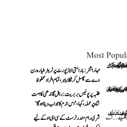
Most Popul
مہاراشٹر: بارامتی ایئرپورٹ پر ٹرینر طیارہ رن
وے سے پھسل کر نکلا باہر، تمام افراد محفوظ
طلبہ پر پولیس بربریت: راہل گاندھی کا امت
شاہ پر حملہ، کہا- ’اس جرم کا جواب دینا ہوگا‘
شری رام مندر ٹرسٹ کے سی ای او کے لیے