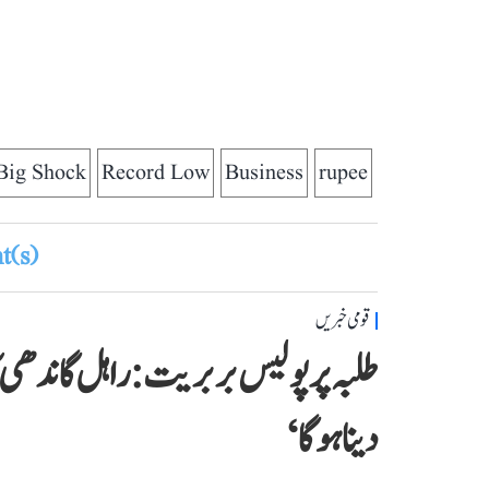
Big Shock
Record Low
Business
rupee
(s)
قومی خبریں
طلبہ پر پولیس بربریت: راہل گاندھی کا
دینا ہوگا‘