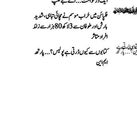
ایک درخواست...اے جے فلپ
فلپائن میں خراب موسم نے مچائی تباہی، شدید
بارش اور طوفان سے 3 لاکھ 80 ہزار سے زائد
افراد متاثر
کتابوں سے کیوں ڈرتی ہے پولیس؟...پارتھ
ایم این