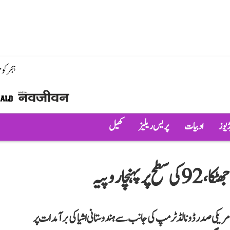
ہجر کو
ڈیوز
ادبیات
پریس ریلیز
کھیل
نچا روپیہ
مزور ہو چکا ہے۔ وہیں امریکی صدر ڈونالڈ ٹرمپ کی جانب سے ہندوستانی اشیا کی برآمدات پر