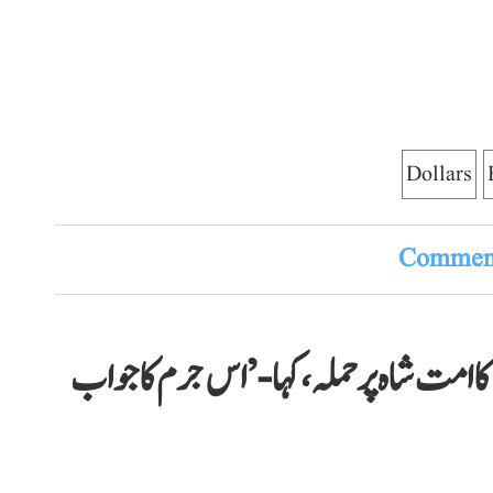
Dollars
Comment
 امت شاہ پر حملہ، کہا- ’اس جرم کا جواب