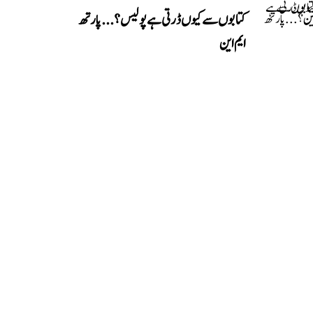
کتابوں سے کیوں ڈرتی ہے پولیس؟...پارتھ
ایم این