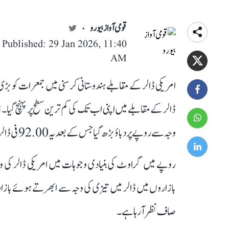
قومی آواز بیورو
Published: 29 Jan 2026, 11:40
AM
امریکی ڈالر کے مقابلے ہندوستانی کرسنی میں جمعرات کو بڑی
ڈالر کے مقابلے میں اپنی اب تک کی کم ترین سطح پر پہنچ گیا۔ 
وجہ سے روپے پر دباؤ بڑھ گیا جس کے بعد یہ 92.00 فی ڈالر کی اب تک کی کم ترین سطح پر پھسل گیا۔
روپے میں گراوٹ کی بنیادی وجوہات میں امریکی ڈالر کی وسی
بازاروں میں ڈالر میں تیزی کی وجہ سے ابھرتے ہوئے بازاروں
صاف نظر آ رہا ہے۔