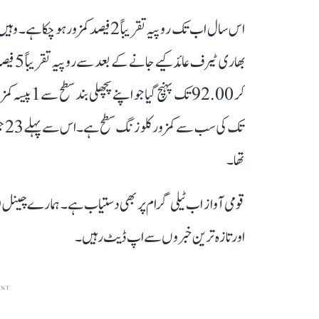
اس سال اب تک روپیہ تقریباً 2 فیصد 
تھا۔
قومی آواز اب ٹیلی گرام پر بھی دستیاب ہے۔ ہمارے چینل 
اور تازہ ترین خبروں سے اپ ڈیٹ رہیں۔
ENT