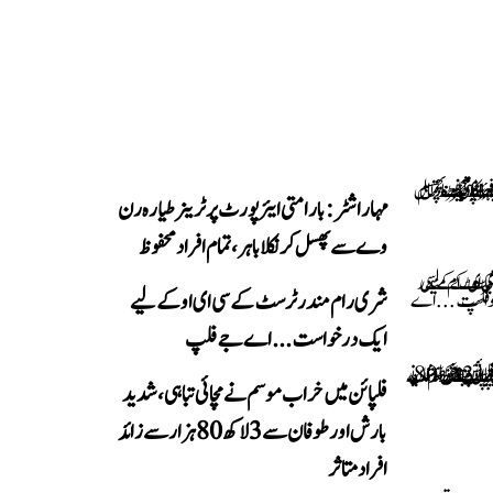
مہاراشٹر: بارامتی ایئرپورٹ پر ٹرینر طیارہ رن
وے سے پھسل کر نکلا باہر، تمام افراد محفوظ
شری رام مندر ٹرسٹ کے سی ای او کے لیے
ایک درخواست...اے جے فلپ
فلپائن میں خراب موسم نے مچائی تباہی، شدید
بارش اور طوفان سے 3 لاکھ 80 ہزار سے زائد
افراد متاثر