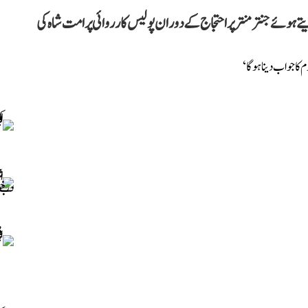
 ہوئے جنتر منتر پر احتجاج کے دوران پولیس کارروائی پر امت شاہ کی