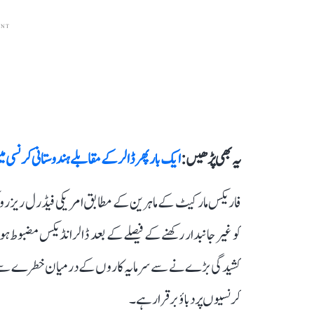
ENT
یہ بھی پڑھیں :
ایک بار پھر ڈالر کے مقابلے ہندوستانی کرن
کو غیر جانبدار رکھنے کے فیصلے کے بعد ڈالر انڈیکس مضبوط 
کشیدگی بڑے نے سے سرمایہ کاروں کے درمیان خطرے سے بچ
کرنسیوں پر دباؤ برقرار ہے۔