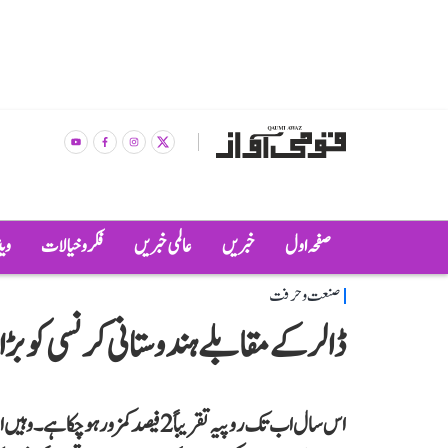
صفحہ اول
خبریں
عالمی خبریں
فکر و خیالات
وی
صنعت و حرفت
ڈالر کے مقابلے ہندوستانی کرنسی کو بڑا جھٹکا، 92 کی سطح پر پہ
اس سال اب تک روپیہ تقریباً 2 فیصد ک