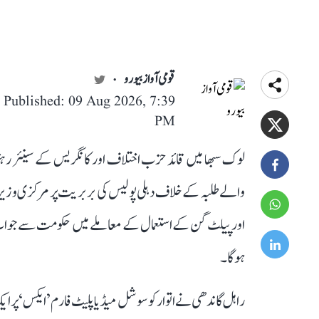
قومی آواز بیورو
Published: 09 Aug 2026, 7:39
PM
لوک سبھا میں قائد حزب اختلاف اور کانگریس کے سینئر ر
والے طلبہ کے خلاف دہلی پولیس کی بربریت پر مرکزی وزیر داخ
اور پیلٹ گن کے استعمال کے معاملے میں حکومت سے جواب دہ
ہوگا۔
راہل گاندھی نے اتوار کو سوشل میڈیا پلیٹ فارم ’ایکس‘ پر 