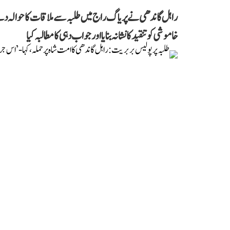
راہل گاندھی نے پریاگ راج میں طلبہ سے ملاقات کا حوالہ دیتے
خاموشی کو تنقید کا نشانہ بنایا اور جواب دہی کا مطالبہ کیا