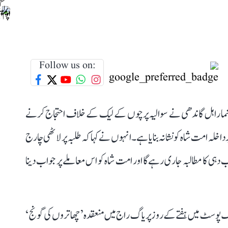
Follow us on:
ہنما راہل گاندھی نے سوالیہ پرچوں کے لیک کے خلاف احتجاج کرنے
لہ امت شاہ کو نشانہ بنایا ہے۔ انہوں نے کہا کہ طلبہ پر لاٹھی چارج
ی کا مطالبہ جاری رہے گا اور امت شاہ کو اس معاملے پر جواب دینا
ایک پوسٹ میں ہفتے کے روز پریاگ راج میں منعقدہ ’چھاتروں کی گونج‘