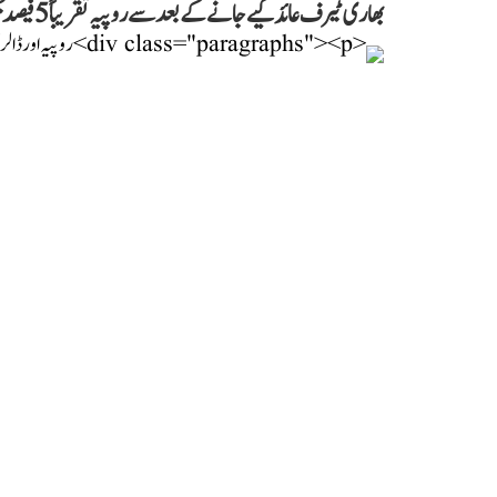
بھاری ٹیرف عائد کیے جانے کے بعد سے روپیہ تقریباً 5 فیصد تک گر چکا ہے