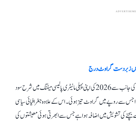
ADVERTISEM
سی میں زبردست گراوٹ درج
فاریکس مارکیٹ کے ماہرین کے مطابق امریکی فیڈرل ریزرو کی جانب سے 2026 کی اپنی پہلی مانیٹری پالیسی میٹنگ میں شرح سود
ہوا جس سے روپے میں گراوٹ تیز ہوئی۔ اس کے علاوہ جغرافیائی سیاسی
نے کی تشویش میں اضافہ ہوا ہے جس سے ابھرتی ہوئی معیشتوں کی