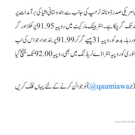
کمزور ہو چکا ہے۔ وہیں امریکی صدر ڈونالڈ ٹرمپ کی جانب سے ہندوستانی اشیا کی برآمدات پر
بھاری ٹیرف عائد کیے جانے کے بعد سے روپیہ تقریباً 5 فیصد تک گر چکا ہے۔ انٹربینک مارکیٹ میں روپیہ 91.95 پر کھلا اور گر
کر 92.00 تک پہنچ گیا جو اپنے پچھلی بند سطح سے 1 پیسہ کمزور رہا۔ بدھ کو روپیہ 31 پیسے گر کر 91.99 پر بند ہوا، جو اس کی اب
تک کی سب سے کمزور کلوزنگ سطح ہے۔ اس سے پہلے 23 جنوری کو روپیہ انٹرا ڈے ٹریڈنگ میں بھی روپیہ 92.00 تک پہنچ گیا
(
qaumiawaz@
) کو جوائن کرنے کے لئے یہاں کلک کریں
ADVERTISEM