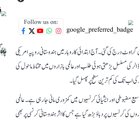
Follow us on:
 گراوٹ درج کی گئی۔ آج ابتدائی کاروبارمیں ہندوستانی روپیہ امریکی
ڈالر کی مسلسل بڑھتی ہوئی طلب اور عالمی بازاروں میں محتاط ماحول کی
ع مضبوطی اور ایشیائی کرنسیوں میں کمزوری مانی جا رہی ہے۔ عالمی
 کی کرنسیوں پر دباؤ بڑھ گیا ہے جس کا اثر ہندوستانی کرنسی پر بھی