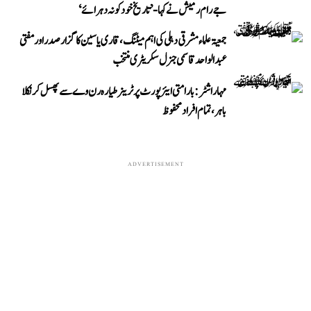
جے رام رمیش نے کہا- ’تاریخ خود کو نہ دہرائے‘
جمعیۃ علماء مشرقی دہلی کی اہم میٹنگ، قاری یاسین کا گزار صدر اور مفتی
عبد الواحد قاسمی جنرل سکریٹری منتخب
مہاراشٹر: بارامتی ایئرپورٹ پر ٹرینر طیارہ رن وے سے پھسل کر نکلا
باہر، تمام افراد محفوظ
ADVERTISEMENT