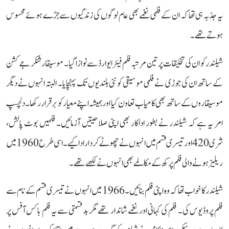
یہ جذبہ ہی تھا کہ ان کے فلمی نغمے بھی عام لوگوں کی زندگیوں سے جڑے ہوئے محسوس
ہوتے تھے۔
شیلندر کو ان کی تخلیقات پر تین مرتبہ فلم فیئر ایوارڈ سے نوازا گیا۔ موسیقار شنکر جے کشن
کے ساتھ ان کی جوڑی نے فلمی موسیقی کو نئی بلندیوں تک پہنچایا۔ البتہ انہوں نے دیگر
موسیقاروں کے ساتھ بھی کامیاب تعاون کیا اور ہمیشہ اپنے معیار کو برقرار رکھا۔ دلچسپ
امر یہ ہے کہ شیلندر نے بطور اداکار بھی اپنی صلاحیتیں آزمائیں۔ فلمیں بوٹ پالش،
شری 420 اور تیسری قسم میں انہوں نے چھوٹے کردار ادا کیے۔ اسی طرح 1960 میں
ریلیز ہونے والی فلم پرکھ کے مکالمے بھی انہوں نے لکھے تھے۔
شیلندر کا خواب تھا کہ وہ اپنی فلم بنائیں۔ 1966 میں انہوں نے تیسری قسم کے نام سے
فلم پروڈیوس کی۔ فلم کی کہانی اور نغمے شاندار تھے مگر بدقسمتی سے یہ فلم باکس آفس پر