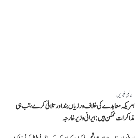
عالمی خبریں
امریکہ معاہدے کی خلاف ورزیاں بند اور تلافی کرے، تب ہی
مذاکرات ممکن ہیں: ایرانی وزیر خارجہ