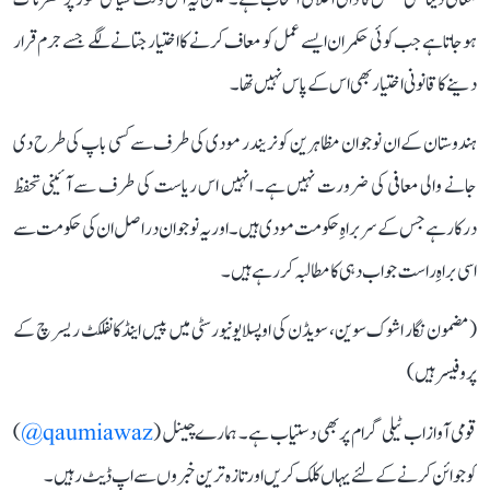
ہوجاتا ہے جب کوئی حکمران ایسے عمل کو معاف کرنے کا اختیار جتانے لگے جسے جرم قرار
دینے کا قانونی اختیار بھی اس کے پاس نہیں تھا۔
ہندوستان کے ان نوجوان مظاہرین کو نریندر مودی کی طرف سے کسی باپ کی طرح دی
جانے والی معافی کی ضرورت نہیں ہے۔ انہیں اس ریاست کی طرف سے آئینی تحفظ
درکار ہے جس کے سربراہِ حکومت مودی ہیں۔ اور یہ نوجوان دراصل ان کی حکومت سے
اسی براہِ راست جواب دہی کا مطالبہ کررہے ہیں۔
(مضمون نگار اشوک سوین، سویڈن کی اوپسلا یونیورسٹی میں پیس اینڈ کانفلکٹ ریسرچ کے
پروفیسر ہیں)
قومی آواز اب ٹیلی گرام پر بھی دستیاب ہے۔ ہمارے چینل (
qaumiawaz@
)
کو جوائن کرنے کے لئے یہاں کلک کریں اور تازہ ترین خبروں سے اپ ڈیٹ رہیں۔