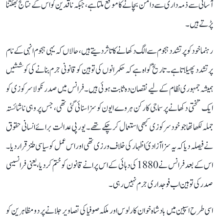
آسانی سے ذمہ داری سے دامن بچانے کا موقع ملتا ہے، جبکہ ناقدین کو اس کے نتائج بھگتنا
پڑتے ہیں۔
رہنما خود کو پرتشدد ہجوم سے الگ دکھانے کا تاثر دیتے ہیں، حالاں کہ یہی ہجوم انہی کے نام
پر تشدد پھیلاتا ہے۔ تاریخ گواہ ہے کہ حکمرانوں کی توہین کو قانونی جرم بنانے کی کوششیں
ہمیشہ جمہوری نظام کے لیے نقصان دہ ثابت ہوئی ہیں۔ فرانس میں صدر نکولا سرکوزی کو
ایک تختی دکھانے پر سماجی کارکن ہروے ایون کو سزا سنائی گئی تھی، جس پر وہی ناشائستہ
جملہ لکھا تھا جو خود سرکوزی کبھی استعمال کرچکے تھے۔ یورپی عدالت برائے انسانی حقوق
نے فیصلہ دیا کہ یہ سزا آزادیٔ اظہار کی خلاف ورزی تھی اور اس عمل کو سیاسی طنز قرار دیا۔
اس کے بعد فرانس نے 1880 کی دہائی کے اس پرانے قانون کو ختم کردیا، یعنی فرانسیسی
صدر کی توہین اب فوجداری جرم نہیں رہی۔
اسی طرح اسپین میں بادشاہ خوان کارلوس اور ملکہ صوفیا کی تصاویر جلانے پر دو مظاہرین کو