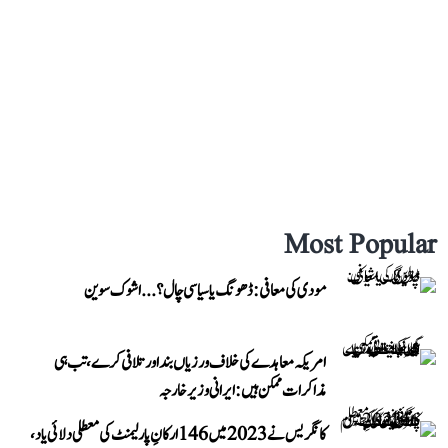
Most Popular
مودی کی معافی: ڈھونگ یا سیاسی چال؟...اشوک سوین
امریکہ معاہدے کی خلاف ورزیاں بند اور تلافی کرے، تب ہی
مذاکرات ممکن ہیں: ایرانی وزیر خارجہ
کانگریس نے 2023 میں 146 ارکانِ پارلیمنٹ کی معطلی دلائی یاد،