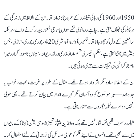
1950 اور 1960 کی دہائی شیلندر کے عروج کا زمانہ تھا۔ ان کے الفاظ میں زندگی کے
ہر پہلو کی جھلک ملتی ہے۔ چاہے رومانوی نغمے ہوں یا سماجی شعور بیدار کرنے والے، ہر نغمہ
سامعین کے دل کو چھو جاتا تھا۔ فلمیں آوارہ، آہ، شری 420، چوری چوری، اناڑی، جس
دیش میں گنگا بہتی ہے، سنگم، تیسری قسم، اراؤنڈ دی ورلڈ، دیوانہ، سپنوں کا سوداگر اور میرا
نام جوکر انہی کی تخلیقات سے جڑی ہوئی ہیں۔
ان کے الفاظ سادہ مگر اثر دار ہوتے تھے۔ مثال کے طور پر غربت، محبت، خواب یا
جدوجہد—ہر موضوع کو وہ آسان مگر گہرے انداز میں بیان کرتے تھے۔ یہی خوبی
انہیں دوسرے نغمہ نگاروں سے ممتاز بناتی ہے۔
شیلندر صرف فلمی نغمہ نگار نہیں تھے بلکہ وہ انڈین پیپلز تھیٹر ایسوسی ایشن (اپٹا) کے بانیوں
میں سے بھی تھے۔ انہوں نے اپنے قلم کو عوامی مسائل کی ترجمانی کے لئے استعمال کیا۔