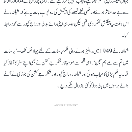
جہاں شیلندر اپنی نظم ’جلتا ہے پنجاب‘ پیش کر رہے تھے۔ راج کپور ان کے انداز اور الفاظ
سے بے حد متاثر ہوئے اور فلمی نغمے لکھنے کی پیشکش کی۔ دلچسپ بات یہ ہے کہ شیلندر نے
اس وقت یہ پیشکش ٹھکرا دی تھی لیکن جلد ہی اپنی رائے بدلی اور راج کپور سے خود رابطہ
کیا۔
شیلندر نے 1949 میں ریلیز ہونے والی فلم
برسات
کے لئے پہلا نغمہ لکھا– ’برسات
میں تم سے ملے ہم سجن‘۔ اسی فلم سے موسیقار شنکر جے کشن نے بھی اپنے سفر کا آغاز کیا
تھا۔ یہ فلم بڑی کامیاب ہوئی اور شیلندر، راج کپور اور شنکر جے کشن کی جوڑی نے آنے
والے برسوں میں بالی ووڈ کو کئی لازوال نغمے دیے۔
ADVERTISEMENT