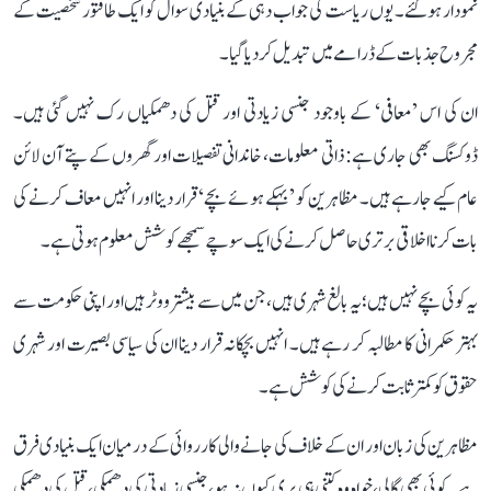
نمودار ہوگئے۔ یوں ریاست کی جواب دہی کے بنیادی سوال کو ایک طاقتور شخصیت کے
مجروح جذبات کے ڈرامے میں تبدیل کردیا گیا۔
ان کی اس ’معافی‘ کے باوجود جنسی زیادتی اور قتل کی دھمکیاں رک نہیں گئی ہیں۔
ڈوکسنگ بھی جاری ہے: ذاتی معلومات، خاندانی تفصیلات اور گھروں کے پتے آن لائن
عام کیے جارہے ہیں۔ مظاہرین کو ’بہکے ہوئے بچے‘ قرار دینا اور انہیں معاف کرنے کی
بات کرنا اخلاقی برتری حاصل کرنے کی ایک سوچے سمجھے کوشش معلوم ہوتی ہے۔
یہ کوئی بچے نہیں ہیں؛ یہ بالغ شہری ہیں، جن میں سے بیشتر ووٹر ہیں اور اپنی حکومت سے
بہتر حکمرانی کا مطالبہ کر رہے ہیں۔ انہیں بچکانہ قرار دینا ان کی سیاسی بصیرت اور شہری
حقوق کو کمتر ثابت کرنے کی کوشش ہے۔
مظاہرین کی زبان اور ان کے خلاف کی جانے والی کارروائی کے درمیان ایک بنیادی فرق
ہے۔ کوئی بھی گالی، خواہ وہ کتنی ہی بری کیوں نہ ہو، جنسی زیادتی کی دھمکی، قتل کی دھمکی