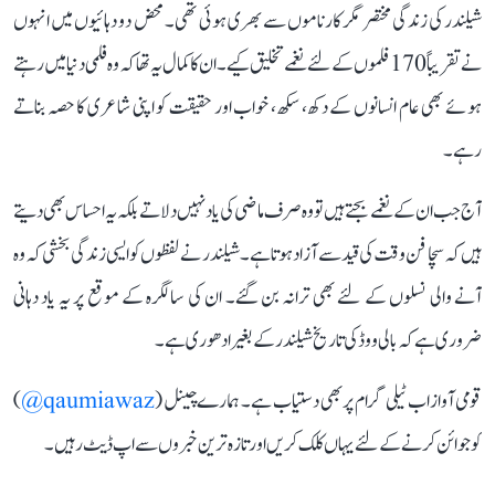
شیلندر کی زندگی مختصر مگر کارناموں سے بھری ہوئی تھی۔ محض دو دہائیوں میں انہوں
نے تقریباً 170 فلموں کے لئے نغمے تخلیق کیے۔ ان کا کمال یہ تھا کہ وہ فلمی دنیا میں رہتے
ہوئے بھی عام انسانوں کے دکھ، سکھ، خواب اور حقیقت کو اپنی شاعری کا حصہ بناتے
رہے۔
آج جب ان کے نغمے بجتے ہیں تو وہ صرف ماضی کی یاد نہیں دلاتے بلکہ یہ احساس بھی دیتے
ہیں کہ سچا فن وقت کی قید سے آزاد ہوتا ہے۔ شیلندر نے لفظوں کو ایسی زندگی بخشی کہ وہ
آنے والی نسلوں کے لئے بھی ترانہ بن گئے۔ ان کی سالگرہ کے موقع پر یہ یاد دہانی
ضروری ہے کہ بالی ووڈ کی تاریخ شیلندر کے بغیر ادھوری ہے۔
قومی آواز اب ٹیلی گرام پر بھی دستیاب ہے۔ ہمارے چینل (
qaumiawaz@
)
کو جوائن کرنے کے لئے یہاں کلک کریں اور تازہ ترین خبروں سے اپ ڈیٹ رہیں۔