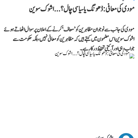
مودی کی معافی: ڈھونگ یا سیاسی چال؟...اشوک سوین
مودی کی جانب سے نوجوان مظاہرین کو ’معاف‘ کرنے کے اعلان پر سوال اٹھاتے ہوئے
اشوک سوین اس مضمون میں کہتے ہیں کہ مظاہرین کو معافی نہیں، بلکہ حکومت سے
جواب دہی اور آئینی تحفظ درکار ہے۔