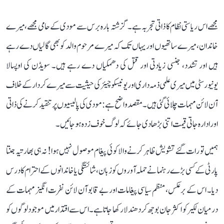
مجھے اس ریاستی نظام کا ذاتی تجربہ ہے۔ گزشتہ بارہ برس سے مودی کے حامی مجھے، میرے
خاندان، میرے ساتھیوں اور یہاں تک کہ میرے مرحوم والد کو بھی گالیاں دے رہے
ہیں اور تشدد، جنسی زیادتی اور قتل کی دھمکیاں دے رہے ہیں۔ سویڈن کی اوپسالا
یونیورسٹی میں میری علمی ذمہ داری اور یونیسکو چیئر کی حیثیت سے میرے کردار کے خلاف
آن لائن مہمات چلائی گئی ہیں۔ مقصد واضح ہے: مودی کی پالیسیوں پر تنقید کرنے کی ذاتی
اور ادارہ جاتی قیمت اتنی بڑھا دی جائے کہ لوگ خوف زدہ ہوجائیں۔
ہمیں تو رات گئے تشویش ظاہر کرنے والا کوئی پیغام موصول نہیں ہوا! نہ ہی بھارتیہ جنتا
پارٹی کے کسی بڑے رہنما نے حملہ آوروں کو زبان، شائستگی یا خاندانوں کے احترام کا درس
دیا۔ اس کے برعکس، منظم سیاسی پیغامات اور بے قابو آن لائن نفرت انگیز مہمات کے
درمیان لکیر کو اکثر جان بوجھ کر دھندلا رکھا جاتا ہے۔ اس سے اقتدار میں موجود لوگوں کو