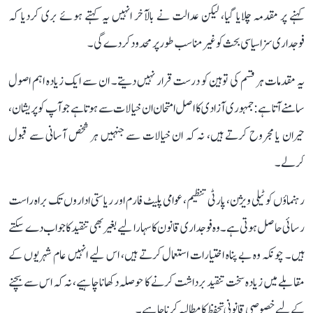
کہنے پر مقدمہ چلایا گیا، لیکن عدالت نے بالآخر انہیں یہ کہتے ہوئے بری کردیا کہ
فوجداری سزا سیاسی بحث کو غیر مناسب طور پر محدود کردے گی۔
یہ مقدمات ہر قسم کی توہین کو درست قرار نہیں دیتے۔ ان سے ایک زیادہ اہم اصول
سامنے آتا ہے: جمہوری آزادی کا اصل امتحان ان خیالات سے ہوتا ہے جو آپ کو پریشان،
حیران یا مجروح کرتے ہیں، نہ کہ ان خیالات سے جنہیں ہر شخص آسانی سے قبول
کرلے۔
رہنماؤں کو ٹیلی ویژن، پارٹی تنظیم، عوامی پلیٹ فارم اور ریاستی اداروں تک براہ راست
رسائی حاصل ہوتی ہے۔ وہ فوجداری قانون کا سہارا لیے بغیر بھی تنقید کا جواب دے سکتے
ہیں۔ چونکہ وہ بے پناہ اختیارات استعمال کرتے ہیں، اس لیے انہیں عام شہریوں کے
مقابلے میں زیادہ سخت تنقید برداشت کرنے کا حوصلہ دکھانا چاہیے، نہ کہ اس سے بچنے
کے لیے خصوصی قانونی تحفظ کا مطالبہ کرنا چاہیے۔