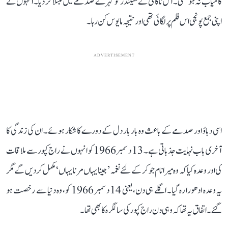
کامیاب نہ ہو سکی۔ اس ناکامی نے شیلندر کو گہرے صدمے میں مبتلا کر دیا۔ انہوں نے
اپنی جمع پونجی اس فلم پر لگائی تھی اور نتیجہ مایوس کن رہا۔
ADVERTISEMENT
اسی دباؤ اور صدمے کے باعث وہ بار بار دل کے دورے کا شکار ہوئے۔ ان کی زندگی کا
آخری باب نہایت جذباتی ہے۔ 13 دسمبر 1966 کو انہوں نے راج کپور سے ملاقات
کی اور وعدہ کیا کہ وہ میرا نام جوکر کے لئے نغمہ ’جینا یہاں مرنا یہاں‘ مکمل کر دیں گے مگر
یہ وعدہ ادھورا رہ گیا۔ اگلے ہی دن، یعنی 14 دسمبر 1966 کو، وہ دنیا سے رخصت ہو
گئے۔ اتفاق یہ تھا کہ وہی دن راج کپور کی سالگرہ کا بھی تھا۔