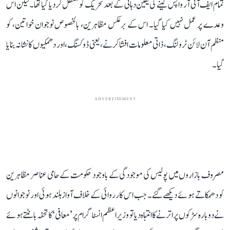
تمام ایف آئی آر واپس لینے کی یقین دہانی کے بعد تحریک کو معطل کردیا گیا تھا۔ لیکن اس
وعدے پر عمل نہیں کیا گیا۔ اس کے برعکس مظاہرین، بالخصوص نوجوان خواتین، کو
منظم آن لائن ٹرولنگ، ذاتی معلومات افشا کرنے، یعنی ڈوکسنگ، اور دھمکیوں کا نشانہ بنایا
گیا۔
ADVERTISEMENT
مصروف بازاروں میں پولیس کی موجودگی کے باوجود حکومت کے حامی عناصر مظاہرین
کو دھمکاتے ہوئے دیکھے گئے۔ جب اس کارروائی کے خلاف آواز بلند ہوئی اور نوجوانوں
نے دوبارہ سڑکوں پر اترنے کا انتباہ دیا تو وزیر اعظم انسٹاگرام پر ’معافی‘ کا تحفہ بانٹتے ہوئے