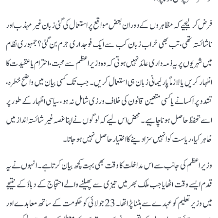
فرض کر لیجیے کہ مظاہروں کے دوران بعض مواقع پر استعمال کی گئی زبان غیر مہذب اور
ناشائستہ تھی، تب بھی خراب زبان کب سے ایک فوجداری جرم بن گئی؟ جمہوری نظام
میں شہریوں پر یہ ذمہ داری عائد نہیں ہوتی کہ وہ وزیر اعظم سے محبت، احترام یا عقیدت کا
اظہار کریں یا لازماً پارلیمانی زبان ہی استعمال کریں۔ جب تک کسی بیان میں واضح خطرہ،
تشدد پر اکسانے یا کسی متعین قانون کی خلاف ورزی شامل نہ ہو، سیاسی اظہار کے طور پر
اسے تحفظ حاصل ہونا چاہیے۔ محض اس لیے کہ لوگوں نے اپنا غصہ غیر شائستہ انداز میں
ظاہر کیا، ریاست کو انہیں سزا دینے کا اختیار حاصل نہیں ہوجاتا۔
وزیر اعظم کی جانب سے اس مداخلت کا وقت بھی بہت کچھ بیان کرتا ہے۔ انہوں نے یہ
قدم ایسے وقت اٹھایا جب ملک بھر میں تیزی سے پھیلنے والے احتجاج کے دباؤ کے نتیجے
میں وزیر تعلیم کو عہدے سے ہٹنا پڑا تھا۔ 23 جولائی کو حکومت کے ساتھ معاہدے اور