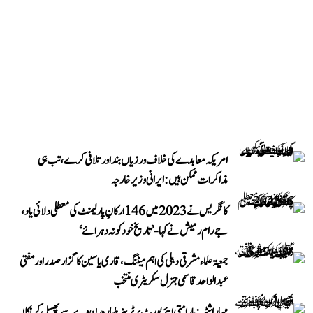
امریکہ معاہدے کی خلاف ورزیاں بند اور تلافی کرے، تب ہی
مذاکرات ممکن ہیں: ایرانی وزیر خارجہ
کانگریس نے 2023 میں 146 ارکانِ پارلیمنٹ کی معطلی دلائی یاد،
جے رام رمیش نے کہا- ’تاریخ خود کو نہ دہرائے‘
جمعیۃ علماء مشرقی دہلی کی اہم میٹنگ، قاری یاسین کا گزار صدر اور مفتی
عبد الواحد قاسمی جنرل سکریٹری منتخب
مہاراشٹر: بارامتی ایئرپورٹ پر ٹرینر طیارہ رن وے سے پھسل کر نکلا