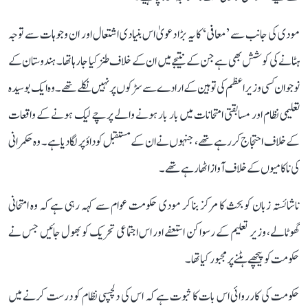
مودی کی جانب سے ’معافی‘ کا یہ بڑا دعویٰ اس بنیادی اشتعال اور ان وجوہات سے توجہ
ہٹانے کی کوشش بھی ہے جن کے نتیجے میں ان کے خلاف طنز کیا جارہا تھا۔ ہندوستان کے
نوجوان کسی وزیر اعظم کی توہین کے ارادے سے سڑکوں پر نہیں نکلے تھے۔ وہ ایک بوسیدہ
تعلیمی نظام اور مسابقتی امتحانات میں بار بار ہونے والے پرچے لیک ہونے کے واقعات
کے خلاف احتجاج کررہے تھے، جنہوں نے ان کے مستقبل کو داؤ پر لگا دیا ہے۔ وہ حکمرانی
کی ناکامیوں کے خلاف آواز اٹھا رہے تھے۔
ناشائستہ زبان کو بحث کا مرکز بنا کر مودی حکومت عوام سے کہہ رہی ہے کہ وہ امتحانی
گھوٹالے، وزیر تعلیم کے رسوا کن استعفے اور اس اجتماعی تحریک کو بھول جائیں جس نے
حکومت کو پیچھے ہٹنے پر مجبور کیا تھا۔
حکومت کی کارروائی اس بات کا ثبوت ہے کہ اس کی دلچسپی نظام کو درست کرنے میں