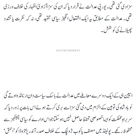
سزا دی گئی تھی۔ یورپی عدالت نے قرار دیا کہ ان کی سزا آزادیٔ اظہار کی خلاف ورزی
تھی۔ عدالت کے مطابق یہ ایک اشتعال انگیز سیاسی تنقید تھی، نہ کہ نفرت یا تشدد
پھیلانے کی کوشش۔
ADVERTISEMENT
اسپین ہی کے ایک دوسرے معاملے میں عدالت نے باسک سیاست دان ارنالڈو اوتےگی
کو بادشاہ کی توہین کے الزام میں دی گئی سزا سے بری کرتے ہوئے اس بات پر زور دیا کہ
سربراہِ مملکت کو ایسا خصوصی تحفظ حاصل نہیں ہوسکتا جو اس ادارے کو سیاسی چیلنجز سے
محفوظ رکھے۔ پولینڈ میں مصنف یاکوب ژولچک کے خلاف صدر آندریژ ڈوڈا کو ’احمق‘