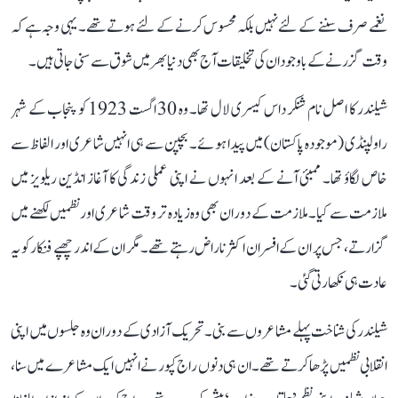
نغمے صرف سننے کے لئے نہیں بلکہ محسوس کرنے کے لئے ہوتے تھے۔ یہی وجہ ہے کہ
وقت گزرنے کے باوجود ان کی تخلیقات آج بھی دنیا بھر میں شوق سے سنی جاتی ہیں۔
شیلندر کا اصل نام شنکر داس کیسری لال تھا۔ وہ 30 اگست 1923 کو پنجاب کے شہر
راولپنڈی (موجودہ پاکستان) میں پیدا ہوئے۔ بچپن سے ہی انہیں شاعری اور الفاظ سے
خاص لگاؤ تھا۔ ممبئی آنے کے بعد انہوں نے اپنی عملی زندگی کا آغاز انڈین ریلویز میں
ملازمت سے کیا۔ ملازمت کے دوران بھی وہ زیادہ تر وقت شاعری اور نظمیں لکھنے میں
گزارتے، جس پر ان کے افسران اکثر ناراض رہتے تھے۔ مگر ان کے اندر چھپے فنکار کو یہ
عادت ہی نکھارتی گئی۔
شیلندر کی شناخت پہلے مشاعروں سے بنی۔ تحریک آزادی کے دوران وہ جلسوں میں اپنی
انقلابی نظمیں پڑھا کرتے تھے۔ ان ہی دنوں راج کپور نے انہیں ایک مشاعرے میں سنا،