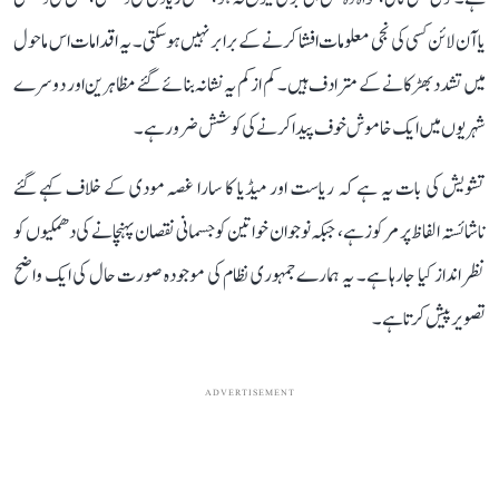
یا آن لائن کسی کی نجی معلومات افشا کرنے کے برابر نہیں ہوسکتی۔ یہ اقدامات اس ماحول
میں تشدد بھڑکانے کے مترادف ہیں۔ کم از کم یہ نشانہ بنائے گئے مظاہرین اور دوسرے
شہریوں میں ایک خاموش خوف پیدا کرنے کی کوشش ضرور ہے۔
تشویش کی بات یہ ہے کہ ریاست اور میڈیا کا سارا غصہ مودی کے خلاف کہے گئے
ناشائستہ الفاظ پر مرکوز ہے، جبکہ نوجوان خواتین کو جسمانی نقصان پہنچانے کی دھمکیوں کو
نظر انداز کیا جارہا ہے۔ یہ ہمارے جمہوری نظام کی موجودہ صورت حال کی ایک واضح
تصویر پیش کرتا ہے۔
ADVERTISEMENT