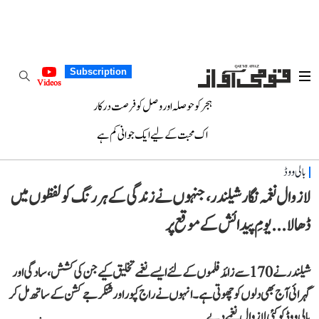
Subscription
Videos
ہجر کو حوصلہ اور وصل کو فرصت درکار
اک محبت کے لیے ایک جوانی کم ہے
بالی ووڈ
لازوال نغمہ نگار شیلندر، جنہوں نے زندگی کے ہر رنگ کو لفظوں میں
ڈھالا...یومِ پیدائش کے موقع پر
شیلندر نے 170 سے زائد فلموں کے لئے ایسے نغمے تخلیق کیے جن کی کشش، سادگی اور
گہرائی آج بھی دلوں کو چھوتی ہے۔ انہوں نے راج کپور اور شنکر جے کشن کے ساتھ مل کر
بالی ووڈ کو کئی لازوال نغمے دیے