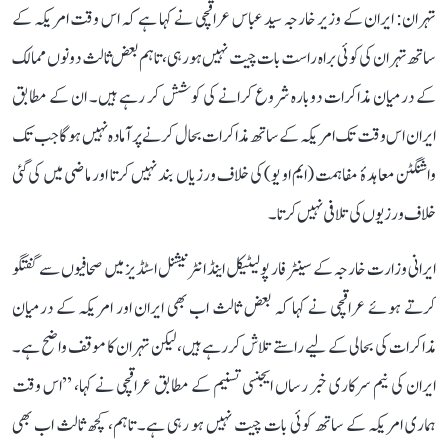
تہران: ایران کے وزیر خارجہ سید عباس عراقچی نے کہا ہے کہ اس وقت امریکہ کے
ساتھ تہران کی کوئی براہ راست بات چیت نہیں ہو رہی، تاہم بعض ثالث دونوں ممالک
کے درمیان مذاکرات دوبارہ شروع کرانے کی کوشش کر رہے ہیں۔ ان کے مطابق
ایران اس وقت تک امریکہ کے ساتھ مذاکرات بحال کرنے پر آمادہ نہیں ہوگا جب تک
واشنگٹن معاہدۂ مفاہمت (ایم او یو) کی خلاف ورزیاں بند نہیں کرتا اور ماضی میں کی گئی
خلاف ورزیوں کی تلافی نہیں کرتا۔
ایرانی وزارت خارجہ کے سینٹر فار پولیٹیکل اینڈ انٹرنیشنل اسٹڈیز میں صحافیوں سے گفتگو
کرتے ہوئے عراقچی نے کہا کہ بعض ثالث اب بھی ایران اور امریکہ کے درمیان
مذاکرات کی بحالی کے لیے راستے تلاش کر رہے ہیں، لیکن تہران کا موقف واضح ہے۔
ایران کی نیم سرکاری خبر رساں ایجنسی تسنیم کے مطابق عراقچی نے کہا، ’’اس وقت
ہماری امریکہ کے ساتھ کوئی بات چیت نہیں ہو رہی ہے۔ تاہم، کچھ ثالث اب بھی