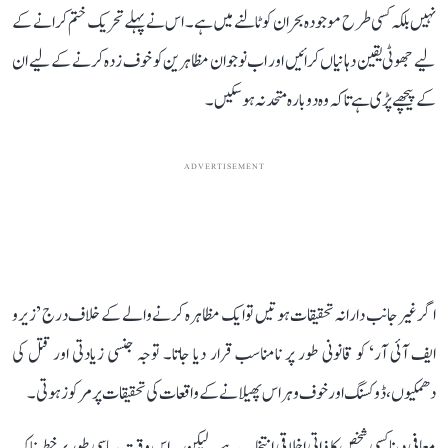
نہیں بلکہ کسی طرح موجودہ بحران کو ٹالنے میں ہے۔ اس نے پہلے تحریک ختم کرانے کے
لیے جھوٹی یقین دہانیاں کرائیں اور اب نوجوان مظاہرین کو خوف زدہ کرنے کے لیے ان
کے پیچھے پڑی ہے تاکہ وہ دوبارہ متحد نہ ہوسکیں۔
ADVERTISEMENT
اگر غیر جانب دارانہ تحقیقات ہوتیں تو ایک مظاہرہ کرنے والے کے خلاف درج ’زیرو
ایف آئی آر‘ کو قانونی طور پر نامناسب قرار دیا جاتا۔ توجہ جنسی زیادتی اور قتل کی
دھمکیوں، ڈوکسنگ اور خوف و ہراس پھیلانے کے واقعات کی تحقیقات پر مرکوز ہوتی۔
معافی دینا کسی شخص کا ذاتی اخلاقی انتخاب ہے۔ لیکن یہ اس وقت سیاسی طور پر خطرناک