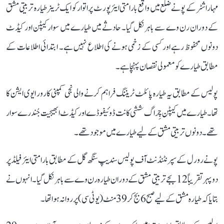
مہاراشٹر کے پونے ضلع میں واقع بارامتی ایئرپورٹ پر اتوار کو ایک ٹرینر طیارہ تربیتی مشق
کے دوران رن وے سے باہر نکل گیا۔ حادثے میں طیارے میں سوار کیپٹن اور کیڈٹ
دونوں محفوظ رہے اور کسی کے زخمی ہونے کی اطلاع نہیں ہے۔ ابتدائی اطلاعات کے
مطابق طیارے کو معمولی نقصان پہنچا ہے۔
پولیس کے مطابق یہ طیارہ پائلٹ ٹریننگ فراہم کرنے والی نجی کمپنی کارور ایوی ایشن کا
تھا۔ طیارے میں کیپٹن چِراگ ششی کانت ڈوئیفوڈے اور کیڈٹ ابھیجیت جُندرے سوار
تھے۔ دونوں تربیتی مشق کے لیے طیارے میں موجود تھے۔
پونے رورل کے سپرنٹنڈنٹ آف پولیس سندیپ سنگھ گل کے مطابق بارامتی ایئر فیلڈ پر
دوپہر تقریباً 12 بجے تربیتی مشق کے دوران طیارہ رن وے سے باہر نکل گیا۔ انہوں نے
بتایا کہ طیارہ مشق کے لیے صبح 6 بج کر 39 منٹ (یو ٹی سی) پر روانہ ہوا تھا۔