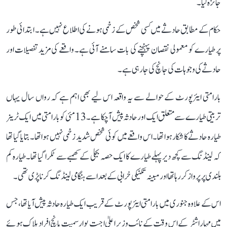
جائزہ لیا۔
حکام کے مطابق حادثے میں کسی شخص کے زخمی ہونے کی اطلاع نہیں ہے۔ ابتدائی طور
پر طیارے کو معمولی نقصان پہنچنے کی بات سامنے آئی ہے۔ واقعے کی مزید تفصیلات اور
حادثے کی وجوہات کی جانچ کی جا رہی ہے۔
بارامتی ایئرپورٹ کے حوالے سے یہ واقعہ اس لیے بھی اہم ہے کہ رواں سال یہاں
تربیتی طیارے سے متعلق ایک اور حادثہ پیش آ چکا ہے۔ 13 مئی کو بارامتی میں ایک ٹرینر
طیارہ حادثے کا شکار ہوا تھا۔ اس واقعے میں کوئی شخص شدید زخمی نہیں ہوا تھا۔ بتایا گیا تھا
کہ لینڈنگ سے کچھ دیر پہلے طیارے کا ایک حصہ بجلی کے کھمبے سے ٹکرا گیا تھا۔ طیارہ کم
بلندی پر پرواز کر رہا تھا اور مبینہ تکنیکی خرابی کے بعد اسے ہنگامی لینڈنگ کرنا پڑی تھی۔
اس کے علاوہ جنوری میں بارامتی ایئرپورٹ کے قریب ایک طیارہ حادثہ پیش آیا تھا، جس
میں مہاراشٹر کے اس وقت کے نائب وزیر اعلیٰ اجیت پوار سمیت پانچ افراد ہلاک ہوئے