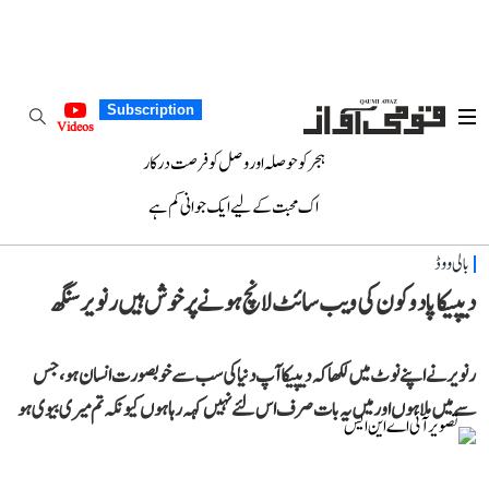
Subscription
Videos
ہجر کو حوصلہ اور وصل کو فرصت درکار
اک محبت کے لیے ایک جوانی کم ہے
بالی ووڈ
دیپیکا پادوکون کی ویب سائٹ لانچ ہونے پر خوش ہیں رنویر سنگھ
رنویر نے اپنے نوٹ میں لکھا کہ دیپیکا آپ دنیا کی سب سے خوبصورت انسان ہو، جس
سے میں ملا ہوں اور میں یہ بات صرف اس لئے نہیں کہہ رہا ہوں کیونکہ تم میری بیوی ہو