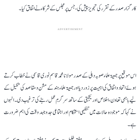
کارگزار صدر کے تقرر کی تجویز پیش کی، جس پر مجلس کے شرکاء نے اتفاق کیا۔
ADVERTISEMENT
اس موقع پر جمعیۃ علماء صوبہ دہلی کے صدر مولانا محمد قاسم نوری قاسمی نے خطاب کرتے
ہوئے اتحاد و اتفاق کی اہمیت پر زور دیا اور جمعیۃ علماء ہند کے مشن و مقاصد کی تکمیل کے
لیے باہمی تعاون، اخلاص اور یکجہتی کے ساتھ سرگرمِ عمل رہنے کی ترغیب دی۔ انہوں
نے کہا کہ موجودہ حالات میں تنظیمی استحکام اور اجتماعی جدوجہد وقت کی اہم ضرورت
ہے۔