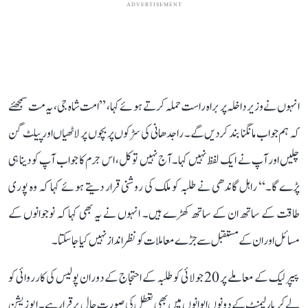
ADVERTISEMENT
انہوں نے وزیر داخلہ پر براہ راست حملہ کرتے ہوئے کہا، ’’امت شاہ جی، یہ مت سمجھئے
کہ ہم جواب مانگنا بند کردیں گے۔ راجدھانی کی سڑکوں پر بچوں پر لاٹھیاں اور پیلٹ گن
چلیں اور آپ نے ایک لفظ نہیں کہا۔ آج نہیں تو کل، اس جرم کا جواب آپ کو دینا ہی
پڑے گا۔‘‘ راہل گاندھی نے طلبہ کو ملک کی روشنی قرار دیتے ہوئے کہا کہ وہ پوری
طاقت کے ساتھ ان کے ساتھ کھڑے ہیں۔ انہوں نے یہ بھی کہا کہ نوجوانوں کے
مسائل اور ان کے مستقبل سے جڑے معاملات کو نظر انداز نہیں کیا جا سکتا۔
پیپر لیک کے معاملے پر 20 جولائی کو طلبہ کے احتجاج کے دوران پولیس کی کارروائی کو
لے کر پارلیمنٹ کے دونوں ایوانوں میں بھی تعطل کی صورت حال برقرار ہے۔ اپوزیشن