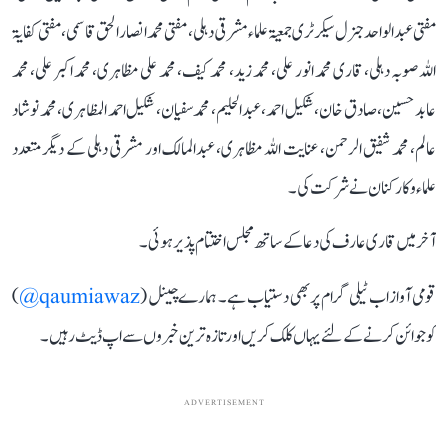
مفتی عبد الواحد جنرل سیکرٹری جمعیۃ علماء مشرقی دہلی، مفتی محمد انصار الحق قاسمی ، مفتی کفایۃ
اللہ صوبہ دہلی، قاری محمد انور علی، محمد زید، محمد کیف، محمد علی مظاہری، محمد اکبر علی، محمد
عابد حسین، صادق خان، شکیل احمد، عبدالحلیم، محمد سفیان، شکیل احمد المظاہری، محمد نوشاد
عالم، محمد شفیق الرحمن، عنایت اللہ مظاہری، عبدالمالک اور مشرقی دہلی کے دیگر متعدد
علماء و کارکنان نے شرکت کی۔
آخر میں قاری عارف کی دعا کے ساتھ مجلس اختتام پذیر ہوئی۔
قومی آواز اب ٹیلی گرام پر بھی دستیاب ہے۔ ہمارے چینل (
qaumiawaz@
)
کو جوائن کرنے کے لئے یہاں کلک کریں اور تازہ ترین خبروں سے اپ ڈیٹ رہیں۔
ADVERTISEMENT