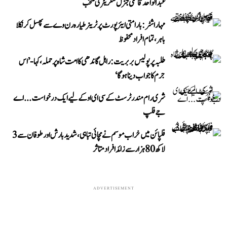
عبد الواحد قاسمی جنرل سکریٹری منتخب
مہاراشٹر: بارامتی ایئرپورٹ پر ٹرینر طیارہ رن وے سے پھسل کر نکلا
باہر، تمام افراد محفوظ
طلبہ پر پولیس بربریت: راہل گاندھی کا امت شاہ پر حملہ، کہا- ’اس
جرم کا جواب دینا ہوگا‘
شری رام مندر ٹرسٹ کے سی ای او کے لیے ایک درخواست...اے
جے فلپ
فلپائن میں خراب موسم نے مچائی تباہی، شدید بارش اور طوفان سے 3
لاکھ 80 ہزار سے زائد افراد متاثر
ADVERTISEMENT