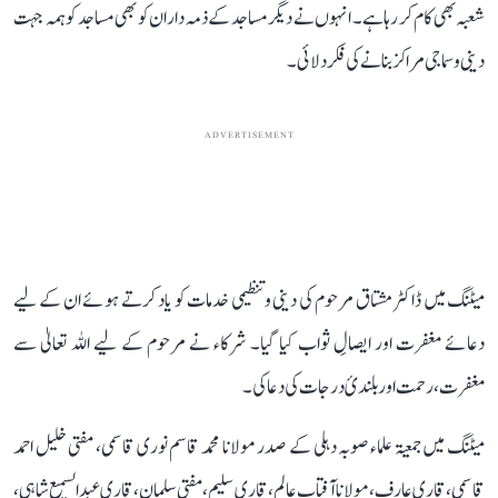
شعبہ بھی کام کر رہا ہے۔ انہوں نے دیگر مساجد کے ذمہ داران کو بھی مساجد کو ہمہ جہت
دینی و سماجی مراکز بنانے کی فکر دلائی۔
ADVERTISEMENT
میٹنگ میں ڈاکٹر مشتاق مرحوم کی دینی و تنظیمی خدمات کو یاد کرتے ہوئے ان کے لیے
دعائے مغفرت اور ایصالِ ثواب کیا گیا۔ شرکاء نے مرحوم کے لیے اللہ تعالیٰ سے
مغفرت، رحمت اور بلندیٔ درجات کی دعا کی۔
میٹنگ میں جمعیۃ علماء صوبہ دہلی کے صدر مولانا محمد قاسم نوری قاسمی، مفتی خلیل احمد
قاسمی، قاری عارف، مولانا آفتاب عالم، قاری سلیم، مفتی سلمان ، قاری عبدالسمیع شاہی ،