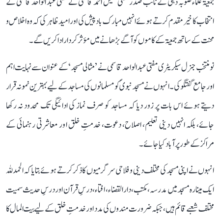
جمعیۃ علماء صوبہ دہلی کے نائب صدر مفتی خلیل احمد قاسمی نے مفتی عبد الواحد قاسمی کے
انتخاب کا خیر مقدم کرتے ہوئے انہیں مبارک باد پیش کی اور امید ظاہر کی کہ وہ اخلاص و
محنت کے ساتھ جمعیۃ کے کاموں کو آگے بڑھانے میں مؤثر کردار ادا کریں گے۔
نو منتخب جنرل سیکریٹری مفتی عبد الواحد قاسمی نے ’مثالی مسجد‘ کے عنوان سے نہایت اہم
اور جامع گفتگو کی۔ انہوں نے مسجد نبویؐ کو مسلمانوں کی مساجد کے لیے بہترین نمونہ قرار
دیتے ہوئے اس بات پر زور دیا کہ مساجد کو صرف نماز کی ادائیگی تک محدود نہ رکھا
جائے، بلکہ انہیں دینی تعلیم، اصلاح، دعوت، خدمتِ خلق اور معاشرتی رہنمائی کے
مراکز کے طور پر آباد کیا جائے۔
انہوں نے اپنی مسجد کی مختلف دینی و فلاحی سرگرمیوں کا ذکر کرتے ہوئے بتایا کہ الحمدللہ
ایک مینارہ مسجد میں مدرسہ، مکتب، دارالقضاء، افتاء، درسِ قرآن اور درسِ حدیث سمیت
مختلف شعبے قائم ہیں، جبکہ ضرورت مندوں کی مدد اور خدمتِ خلق کے لیے بیت المال کا