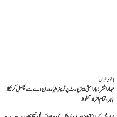
قومی خبریں
مہاراشٹر: بارامتی ایئرپورٹ پر ٹرینر طیارہ رن وے سے پھسل کر نکلا
باہر، تمام افراد محفوظ
مہاراشٹر کے بارامتی ایئرپورٹ پر ٹریننگ کے دوران ایک نجی کمپنی کا طیارہ رن وے سے