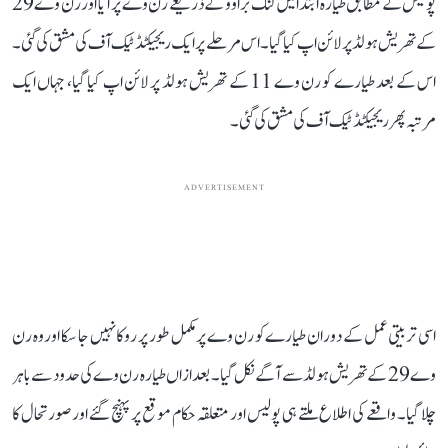
پولیس کے مطابق طیارہ ابتدا میں لنک براوو کے ذریعے رن وے پر آیا اور رن وے 29
کے تھریش ہولڈ پر لائن اپ کیا گیا۔ اس مرحلے پر ایک ریجیکٹڈ ٹیک آف کی مشق کی گئی۔
اس کے بعد طیارے کو رن وے 11 کے تھریش ہولڈ پر لائن اپ کیا گیا، جہاں ایک
مرتبہ پھر ریجیکٹڈ ٹیک آف کی مشق کی گئی۔
ADVERTISEMENT
اسی تربیتی عمل کے دوران طیارے کو رن وے پر مکمل طور پر روکا نہیں جا سکا اور وہ رن
وے 29 کے تھریش ہولڈ سے آگے نکل گیا۔ بعد ازاں طیارہ رن وے کی حدود سے باہر
چلا گیا۔ واقعے کی اطلاع ملتے ہی پولیس اور متعلقہ حکام موقع پر پہنچ گئے اور صورتحال کا