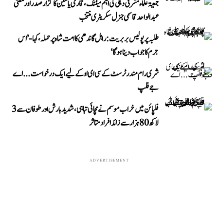
جمعیۃ علماء مشرقی دہلی کی اہم میٹنگ، قاری یاسین کا گزار صدر اور مفتی
عبد الواحد قاسمی جنرل سکریٹری منتخب
طلبہ پر پولیس بربریت: راہل گاندھی کا امت شاہ پر حملہ، کہا- ’اس
جرم کا جواب دینا ہوگا‘
شری رام مندر ٹرسٹ کے سی ای او کے لیے ایک درخواست...اے
جے فلپ
فلپائن میں خراب موسم نے مچائی تباہی، شدید بارش اور طوفان سے 3
لاکھ 80 ہزار سے زائد افراد متاثر
ADVERTISEMENT