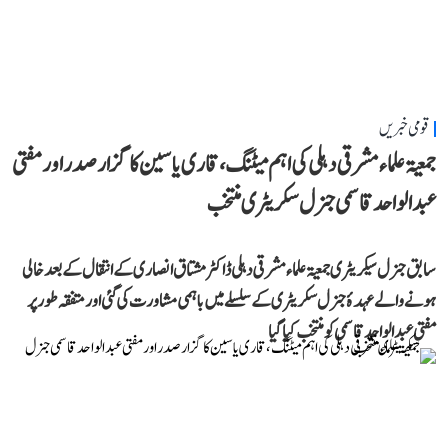
قومی خبریں
جمعیۃ علماء مشرقی دہلی کی اہم میٹنگ، قاری یاسین کا گزار صدر اور مفتی
عبد الواحد قاسمی جنرل سکریٹری منتخب
سابق جنرل سیکریٹری جمعیۃ علماء مشرقی دہلی ڈاکٹر مشتاق انصاری کے انتقال کے بعد خالی
ہونے والے عہدۂ جنرل سکریٹری کے سلسلے میں باہمی مشاورت کی گئی اور متفقہ طور پر
مفتی عبد الواحد قاسمی کو منتخب کیا گیا