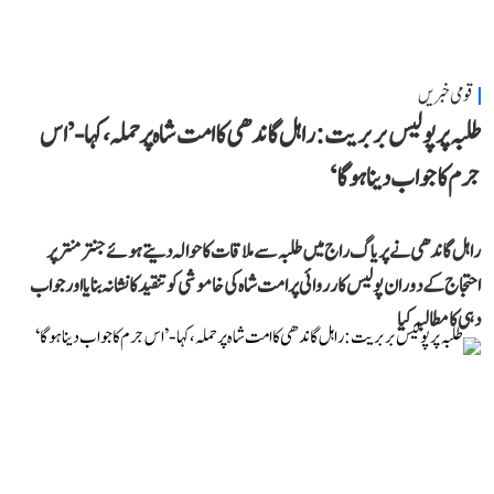
قومی خبریں
طلبہ پر پولیس بربریت: راہل گاندھی کا امت شاہ پر حملہ، کہا- ’اس
جرم کا جواب دینا ہوگا‘
راہل گاندھی نے پریاگ راج میں طلبہ سے ملاقات کا حوالہ دیتے ہوئے جنتر منتر پر
احتجاج کے دوران پولیس کارروائی پر امت شاہ کی خاموشی کو تنقید کا نشانہ بنایا اور جواب
دہی کا مطالبہ کیا