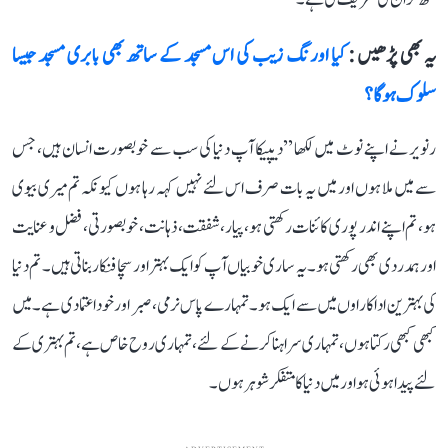
یہ بھی پڑھیں :
کیا اورنگ زیب کی اس مسجد کے ساتھ بھی بابری مسجد جیسا
سلوک ہوگا؟
رنویر نے اپنے نوٹ میں لکھا ’’دیپیکا آپ دنیا کی سب سے خوبصورت انسان ہیں، جس
سے میں ملا ہوں اور میں یہ بات صرف اس لئے نہیں کہہ رہا ہوں کیونکہ تم میری بیوی
ہو، تم اپنے اندر پوری کائنات رکھتی ہو، پیار، شفقت، ذہانت، خوبصورتی، فضل و عنایت
اور ہمدردی بھی رکھتی ہو۔ یہ ساری خوبیاں آپ کو ایک بہتر اور سچا فنکار بناتی ہیں۔ تم دنیا
کی بہترین اداکاراوں میں سے ایک ہو۔ تمہارے پاس نرمی، صبر اور خود اعتمادی ہے۔ میں
کبھی کبھی رکتا ہوں، تمہاری سراہنا کرنے کے لئے، تمہاری روح خاص ہے، تم بہتری کے
لئے پیدا ہوئی ہو اور میں دنیا کا متفکر شوہر ہوں۔