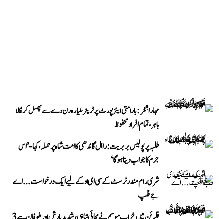
مہاراشٹر: بارامتی ایئرپورٹ پر ٹرینر طیارہ رن وے سے پھسل کر نکلا
باہر، تمام افراد محفوظ
طلبہ پر پولیس بربریت: راہل گاندھی کا امت شاہ پر حملہ، کہا- ’اس
جرم کا جواب دینا ہوگا‘
شری رام مندر ٹرسٹ کے سی ای او کے لیے ایک درخواست...اے
جے فلپ
فلپائن میں خراب موسم نے مچائی تباہی، شدید بارش اور طوفان سے 3