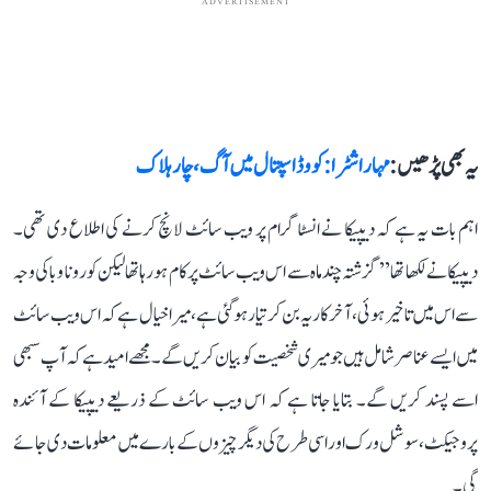
ADVERTISEMENT
یہ بھی پڑھیں :
مہاراشٹرا: کووڈ اسپتال میں آگ، چار ہلاک
اہم بات یہ ہے کہ دیپیکا نے انسٹاگرام پر ویب سائٹ لانچ کرنے کی اطلاع دی تھی۔
دیپیکا نے لکھا تھا ’’گزشتہ چند ماہ سے اس ویب سائٹ پر کام ہو رہا تھا لیکن کورونا وبا کی وجہ
سے اس میں تاخیر ہوئی، آخر کار یہ بن کر تیار ہوگئی ہے، میرا خیال ہے کہ اس ویب سائٹ
میں ایسے عناصر شامل ہیں جو میری شخصیت کو بیان کریں گے۔ مجھے امید ہے کہ آپ سبھی
اسے پسند کریں گے۔ بتایا جاتا ہے کہ اس ویب سائٹ کے ذریعے دیپیکا کے آئندہ
پروجیکٹ، سوشل ورک اور اسی طرح کی دیگر چیزوں کے بارے میں معلومات دی جائے
گی۔