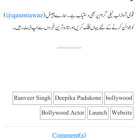
قومی آواز اب ٹیلی گرام پر بھی دستیاب ہے۔ ہمارے چینل (
qaumiawaz@
)
کو جوائن کرنے کے لئے یہاں کلک کریں اور تازہ ترین خبروں سے اپ ڈیٹ رہیں۔
ADVERTISEMENT
Ranveer Singh
Deepika Padukone
bollywood
Bollywood Actor
Launch
Website
Comment(s)