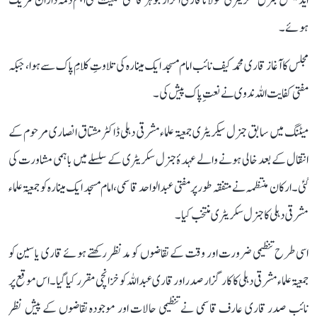
ایڈیشنل جنرل سکریٹری مولانا قاری احرار جوہر قاسمی سمیت کئی اہم ذمہ داران شریک
ہوئے ۔
مجلس کا آغاز قاری محمد کیف نائب امام مسجد ایک مینارہ کی تلاوتِ کلامِ پاک سے ہوا، جبکہ
مفتی کفایت اللہ ندوی نے نعتِ پاک پیش کی۔
میٹنگ میں سابق جنرل سیکریٹری جمعیۃ علماء مشرقی دہلی ڈاکٹر مشتاق انصاری مرحوم کے
انتقال کے بعد خالی ہونے والے عہدۂ جنرل سکریٹری کے سلسلے میں باہمی مشاورت کی
گئی۔ ارکان منتظمہ نے متفقہ طور پر مفتی عبد الواحد قاسمی، امام مسجد ایک مینارہ کو جمعیۃ علماء
مشرقی دہلی کا جنرل سکریٹری منتخب کیا۔
اسی طرح تنظیمی ضرورت اور وقت کے تقاضوں کو مدنظر رکھتے ہوئے قاری یاسین کو
جمعیۃ علماء مشرقی دہلی کا کارگزار صدر اور قاری عبد اللہ کو خزانچی مقرر کیا گیا۔ اس موقع پر
نائب صدر قاری عارف قاسمی نے تنظیمی حالات اور موجودہ تقاضوں کے پیش نظر