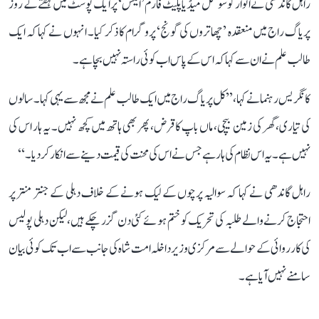
راہل گاندھی نے اتوار کو سوشل میڈیا پلیٹ فارم ’ایکس‘ پر ایک پوسٹ میں ہفتے کے روز
پریاگ راج میں منعقدہ ’چھاتروں کی گونج‘ پروگرام کا ذکر کیا۔ انہوں نے کہا کہ ایک
طالب علم نے ان سے کہا کہ اس کے پاس اب کوئی راستہ نہیں بچا ہے۔
کانگریس رہنما نے کہا، ’’کل پریاگ راج میں ایک طالب علم نے مجھ سے یہی کہا۔ سالوں
کی تیاری، گھر کی زمین بیچی، ماں باپ کا قرض، پھر بھی ہاتھ میں کچھ نہیں۔ یہ ہار اس کی
نہیں ہے۔ یہ اس نظام کی ہار ہے جس نے اس کی محنت کی قیمت دینے سے انکار کر دیا۔‘‘
راہل گاندھی نے کہا کہ سوالیہ پرچوں کے لیک ہونے کے خلاف دہلی کے جنتر منتر پر
احتجاج کرنے والے طلبہ کی تحریک کو ختم ہوئے کئی دن گزر چکے ہیں، لیکن دہلی پولیس
کی کارروائی کے حوالے سے مرکزی وزیر داخلہ امت شاہ کی جانب سے اب تک کوئی بیان
سامنے نہیں آیا ہے۔