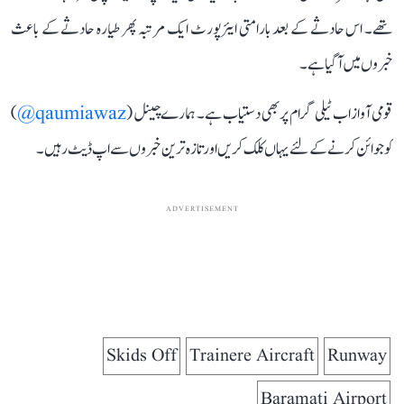
تھے۔ اس حادثے کے بعد بارامتی ایئرپورٹ ایک مرتبہ پھر طیارہ حادثے کے باعث
خبروں میں آ گیا ہے۔
قومی آواز اب ٹیلی گرام پر بھی دستیاب ہے۔ ہمارے چینل (
qaumiawaz@
)
کو جوائن کرنے کے لئے یہاں کلک کریں اور تازہ ترین خبروں سے اپ ڈیٹ رہیں۔
ADVERTISEMENT
Skids Off
Trainere Aircraft
Runway
Baramati Airport