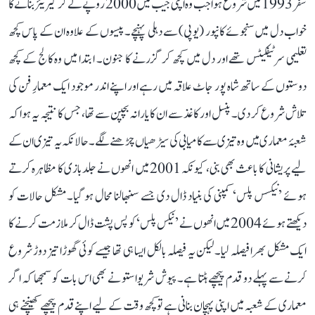
سفر 1993 میں شروع ہوا جب وہ اپنی جیب میں 2000 روپے لے کر کیریئر بنانے کا
خواب دل میں سنجوئے کانپور (یوپی) سے دہلی پہنچے۔ پیسوں کے علاوہ ان کے پاس کچھ
تعلیمی سرٹیفکیٹس تھے اور دل میں کچھ کر گزرنے کا جنون۔ ابتدا میں وہ کالج کے کچھ
دوستوں کے ساتھ شاہ پور جاٹ علاقہ میں رہے اور اپنے اندر موجود ایک معمارِ فن کی
تلاش شروع کر دی۔ پنسل اور کاغذ سے ان کا یارانہ بچپن سے تھا، جس کا نتیجہ یہ ہوا کہ
شعبۂ معماری میں وہ تیزی سے کامیابی کی سیڑھیاں چڑھنے لگے۔ حالانکہ یہ تیزی ان کے
لیے پریشانی کا باعث بھی بنی، کیونکہ 2001 میں انھوں نے جلدبازی کا مظاہرہ کرتے
ہوئے ’نیکسس پلس‘ کمپنی کی بنیاد ڈال دی جسے سنبھالنا محال ہو گیا۔ مشکل حالات کو
دیکھتے ہوئے 2004 میں انھوں نے ’نیکس پلس‘ کو پس پشت ڈال کر ملازمت کرنے کا
ایک مشکل بھرا فیصلہ لیا۔ لیکن یہ فیصلہ بالکل ایسا ہی تھا جیسے کوئی گھوڑا تیز دوڑ شروع
کرنے سے پہلے دو قدم پیچھے ہٹتا ہے۔ پیوش شریواستو نے بھی اس بات کو سمجھا کہ اگر
معماری کے شعبہ میں اپنی پہچان بنانی ہے تو کچھ وقت کے لیے اپنے قدم پیچھے کھینچنے ہی