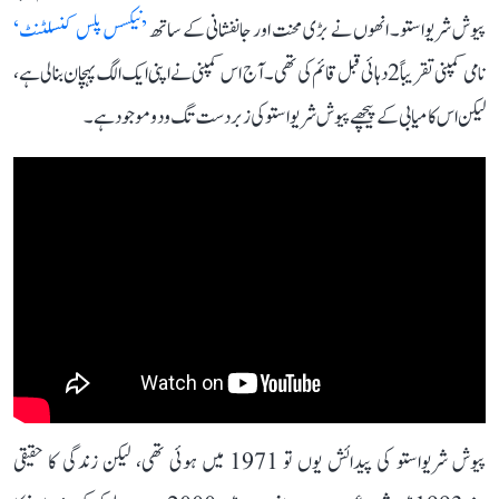
پیوش شریواستو۔ انھوں نے بڑی محنت اور جانفشانی کے ساتھ
’نیکسس پلس کنسلٹنٹ‘
نامی کمپنی تقریباً 2 دہائی قبل قائم کی تھی۔ آج اس کمپنی نے اپنی ایک الگ پہچان بنا لی ہے،
لیکن اس کامیابی کے پیچھے پیوش شریواستو کی زبردست تگ و دو موجود ہے۔
پیوش شریواستو کی پیدائش یوں تو 1971 میں ہوئی تھی، لیکن زندگی کا حقیقی