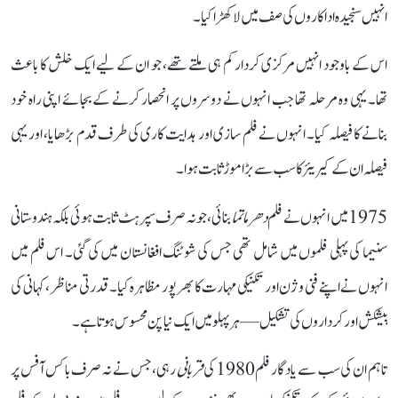
انہیں سنجیدہ اداکاروں کی صف میں لا کھڑا کیا۔
اس کے باوجود انہیں مرکزی کردار کم ہی ملتے تھے، جو ان کے لیے ایک خلش کا باعث
تھا۔ یہی وہ مرحلہ تھا جب انہوں نے دوسروں پر انحصار کرنے کے بجائے اپنی راہ خود
بنانے کا فیصلہ کیا۔ انہوں نے فلم سازی اور ہدایت کاری کی طرف قدم بڑھایا، اور یہی
فیصلہ ان کے کیریئر کا سب سے بڑا موڑ ثابت ہوا۔
1975 میں انہوں نے فلم
دھرماتما
بنائی، جو نہ صرف سپرہٹ ثابت ہوئی بلکہ ہندوستانی
سنیما کی پہلی فلموں میں شامل تھی جس کی شوٹنگ افغانستان میں کی گئی۔ اس فلم میں
انہوں نے اپنے فنی وژن اور تکنیکی مہارت کا بھرپور مظاہرہ کیا۔ قدرتی مناظر، کہانی کی
پیشکش اور کرداروں کی تشکیل—ہر پہلو میں ایک نیا پن محسوس ہوتا ہے۔
تاہم ان کی سب سے یادگار فلم 1980 کی
قربانی
رہی، جس نے نہ صرف باکس آفس پر