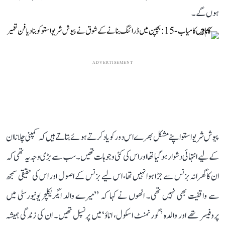
ہوں گے۔
ADVERTISEMENT
پیوش شریواستو اپنے مشکل بھرے اس دور کو یاد کرتے ہوئے بتاتے ہیں کہ کمپنی چلانا ان
کے لیے انتہائی دشوار ہو گیا تھا اور اس کی کئی وجوہات تھیں۔ سب سے بڑی وجہ یہ تھی کہ
ان کا گھرانہ بزنس سے جڑا ہوا نہیں تھا، اس لیے بزنس کے اصول اور اس کی حقیقی سمجھ
سے واقفیت بھی نہیں تھی۔ انھوں نے کہا کہ ’’میرے والد ایگریکلچر یونیورسٹی میں
پروفیسر تھے اور والدہ ’گورنمنٹ اسکول، اناؤ‘ میں پرنسپل تھیں۔ ان کی زندگی ہمیشہ