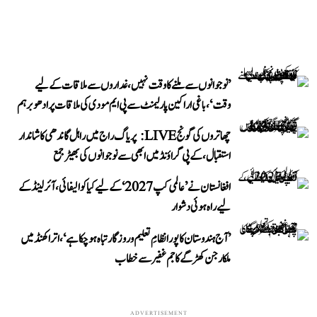
’نوجوانوں سے ملنے کا وقت نہیں، غداروں سے ملاقات کے لیے
وقت‘، باغی اراکین پارلیمنٹ سے پی ایم مودی کی ملاقات پر ادھو برہم
چھاتروں کی گونج LIVE: پریاگ راج میں راہل گاندھی کا شاندار
استقبال، کے پی گراؤنڈ میں ابھی سے نوجوانوں کی بھیڑ جمع
افغانستان نے ’عالمی کپ 2027‘ کے لیے کیا کوالیفائی، آئرلینڈ کے
لیے راہ ہوئی دشوار
’آج ہندوستان کا پورا نظامِ تعلیم و روزگار تباہ ہو چکا ہے‘، اتراکھنڈ میں
ملکارجن کھڑگے کا جم غفیر سے خطاب
ADVERTISEMENT