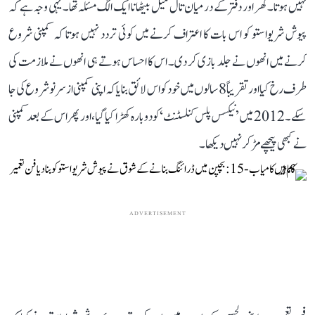
نہیں ہوتا۔ گھر اور دفتر کے درمیان تال میل بیٹھانا ایک الگ مسئلہ تھا۔ یہی وجہ ہے کہ
پیوش شریواستو کو اس بات کا اعتراف کرنے میں کوئی تردد نہیں ہوتا کہ کمپنی شروع
کرنے میں انھوں نے جلد بازی کر دی۔ اس کا احساس ہوتے ہی انھوں نے ملازمت کی
طرف رخ کیا اور تقریباً 8 سالوں میں خود کو اس لائق بنایا کہ اپنی کمپنی از سر نو شروع کی جا
سکے۔ 2012 میں ’نیکسس پلس کنلسٹنٹ‘ کو دوبارہ کھڑا کیا گیا، اور پھر اس کے بعد کمپنی
نے کبھی پیچھے مڑ کر نہیں دیکھا۔
ADVERTISEMENT