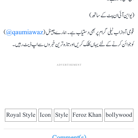
(یو این آئی ان پٹ کے ساتھ)
قومی آواز اب ٹیلی گرام پر بھی دستیاب ہے۔ ہمارے چینل (
qaumiawaz@
)
کو جوائن کرنے کے لئے یہاں کلک کریں اور تازہ ترین خبروں سے اپ ڈیٹ رہیں۔
ADVERTISEMENT
Royal Style
Icon
Style
Feroz Khan
bollywood