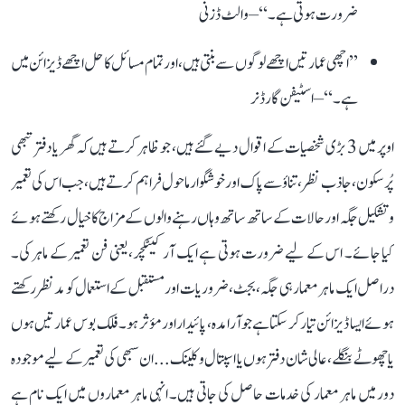
ضرورت ہوتی ہے۔‘‘ – والٹ ڈزنی
’’اچھی عمارتیں اچھے لوگوں سے بنتی ہیں، اور تمام مسائل کا حل اچھے ڈیزائن میں
ہے۔‘‘ – اسٹیفن گارڈنر
اوپر میں 3 بڑی شخصیات کے اقوال دیے گئے ہیں، جو ظاہر کرتے ہیں کہ گھر یا دفتر تبھی
پُرسکون، جاذب نظر، تناؤ سے پاک اور خوشگوار ماحول فراہم کرتے ہیں، جب اس کی تعمیر
و تشکیل جگہ اور حالات کے ساتھ ساتھ وہاں رہنے والوں کے مزاج کا خیال رکھتے ہوئے
کیا جائے۔ اس کے لیے ضرورت ہوتی ہے ایک آرکیٹکچر، یعنی فن تعمیر کے ماہر کی۔
دراصل ایک ماہر معمار ہی جگہ، بجٹ، ضروریات اور مستقبل کے استعمال کو مدنظر رکھتے
ہوئے ایسا ڈیزائن تیار کر سکتا ہے جو آرامدہ، پائیدار اور مؤثر ہو۔ فلک بوس عمارتیں ہوں
یا چھوٹے بنگلے، عالی شان دفتر ہوں یا اسپتال و کلینک... ان سبھی کی تعمیر کے لیے موجودہ
دور میں ماہر معمار کی خدمات حاصل کی جاتی ہیں۔ انہی ماہر معماروں میں ایک نام ہے