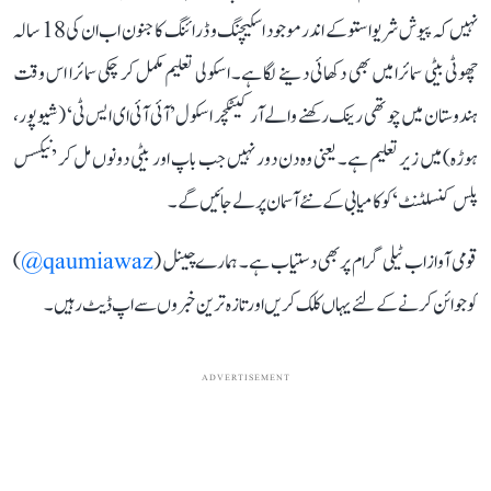
نہیں کہ پیوش شریواستو کے اندر موجود اسکیچنگ و ڈرائنگ کا جنون اب ان کی 18 سالہ
چھوٹی بیٹی سمائرا میں بھی دکھائی دینے لگا ہے۔ اسکولی تعلیم مکمل کر چکی سمائرا اس وقت
ہندوستان میں چوتھی رینک رکھنے والے آرکیٹکچر اسکول ’آئی آئی ای ایس ٹی‘ (شیوپور،
ہوڑہ) میں زیر تعلیم ہے۔ یعنی وہ دن دور نہیں جب باپ اور بیٹی دونوں مل کر ’نیکسس
پلس کنسلٹنٹ‘ کو کامیابی کے نئے آسمان پر لے جائیں گے۔
قومی آواز اب ٹیلی گرام پر بھی دستیاب ہے۔ ہمارے چینل (
qaumiawaz@
)
کو جوائن کرنے کے لئے یہاں کلک کریں اور تازہ ترین خبروں سے اپ ڈیٹ رہیں۔
ADVERTISEMENT