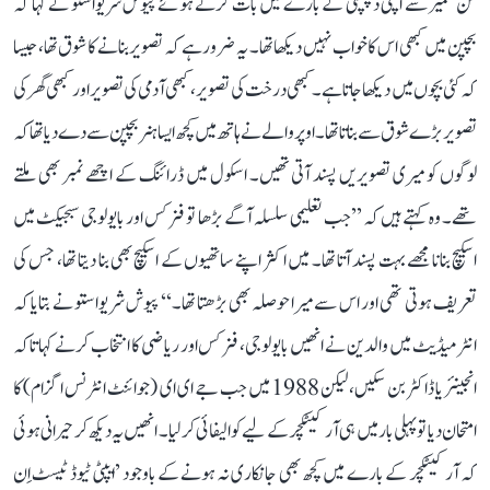
فن تعمیر سے اپنی دلچسپی کے بارے میں بات کرتے ہوئے پیوش شریواستو نے کہا کہ
بچپن میں کبھی اس کا خواب نہیں دیکھا تھا۔ یہ ضرور ہے کہ تصویر بنانے کا شوق تھا، جیسا
کہ کئی بچوں میں دیکھا جاتا ہے۔ کبھی درخت کی تصویر، کبھی آدمی کی تصویر اور کبھی گھر کی
تصویر بڑے شوق سے بناتا تھا۔ اوپر والے نے ہاتھ میں کچھ ایسا ہنر بچپن سے دے دیا تھا کہ
لوگوں کو میری تصویریں پسند آتی تھیں۔ اسکول میں ڈرائنگ کے اچھے نمبر بھی ملتے
تھے۔ وہ کہتے ہیں کہ ’’جب تعلیمی سلسلہ آگے بڑھا تو فزکس اور بایولوجی سبجیکٹ میں
اسکیچ بنانا مجھے بہت پسند آتا تھا۔ میں اکثر اپنے ساتھیوں کے اسکیچ بھی بنا دیتا تھا، جس کی
تعریف ہوتی تھی اور اس سے میرا حوصلہ بھی بڑھتا تھا۔‘‘ پیوش شریواستو نے بتایا کہ
انٹرمیڈیٹ میں والدین نے انھیں بایولوجی، فزکس اور ریاضی کا انتخاب کرنے کہا تاکہ
انجینئر یا ڈاکٹر بن سکیں، لیکن 1988 میں جب جے ای ای (جوائنٹ انٹرنس اگزام) کا
امتحان دیا تو پہلی بار میں ہی آرکیٹکچر کے لیے کوالیفائی کر لیا۔ انھیں یہ دیکھ کر حیرانی ہوئی
کہ آرکیٹکچر کے بارے میں کچھ بھی جانکاری نہ ہونے کے باوجود ’ایپٹی ٹیوڈ ٹیسٹ اِن