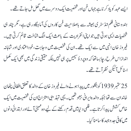
ایسے عہد کو یاد کرنا ہے جہاں فن اور شخصیت ایک دوسرے میں گھل مل جاتے تھے۔
ہندوستانی فلم انڈسٹری ہمیشہ سے باصلاحیت فن کاروں کی آماجگاہ رہی ہے، مگر چند ہی
شخصیات ایسی ہوتی ہیں جو اپنی انفرادیت کے باعث ایک الگ شناخت قائم کرتی ہیں۔
فیروز خان انہی میں سے ایک تھے۔ ان کی شخصیت میں وجاہت، خوداعتمادی اور شاہانہ
انداز اس طرح رچا بسا تھا کہ وہ پردۂ سیمیں پر ہی نہیں بلکہ حقیقی زندگی میں بھی ایک مکمل
اسٹائل آئیکن نظر آتے تھے۔
25 ستمبر 1939 کو بنگلور میں پیدا ہونے والے فیروز خان کے والد کا تعلق افغانی پٹھان
خاندان سے تھا جبکہ والدہ ایرانی نژاد تھیں۔ یہی تہذیبی امتزاج ان کی شخصیت میں ایک
خاص کشش پیدا کرتا ہے۔ فلمی دنیا میں قدم رکھنے کے لیے وہ ممبئی آئے اور ابتدائی دنوں
میں کافی جدوجہد کا سامنا کیا۔