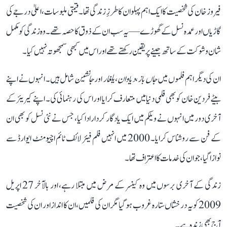
فیروز خان کی شخصیت کا ایک اہم پہلو ان کا طرزِ زندگی تھا۔ قیمتی ملبوسات، اعلیٰ درجے کی
گاڑیاں اور عمدہ نسل کے گھوڑے—یہ سب ان کے ذوق کا حصہ تھے۔ وہ زندگی کو مکمل
شان و شوکت کے ساتھ جینے پر یقین رکھتے تھے اور اس میں کبھی سمجھوتہ نہیں کیا۔
ان کی دیگر اہم فلموں میں
جاں باز
،
دیاوان
،
یلغار
اور
جانشین
شامل ہیں۔ انہوں نے اپنے
بیٹے فردین خان کو بھی فلمی دنیا میں متعارف کرایا اور اس کی رہنمائی کی۔ اپنے کیریئر کے
آخری دور میں انہوں نے ویلکم میں ایک یادگار کردار ادا کیا، جس نے نئی نسل کو بھی ان
کے فن سے روشناس کرایا۔ 2000 میں انہیں فلم فیئر لائف ٹائم اچیومنٹ ایوارڈ سے
نوازا گیا، جو ان کی خدمات کا اعتراف تھا۔
زندگی کے آخری برسوں میں وہ کینسر کے مرض میں مبتلا رہے، اور بالآخر 27 اپریل
2009 کو یہ درخشاں ستارہ غروب ہو گیا مگر ان کی فلمیں، ان کا انداز اور ان کی شخصیت
آج بھی زندہ ہے۔