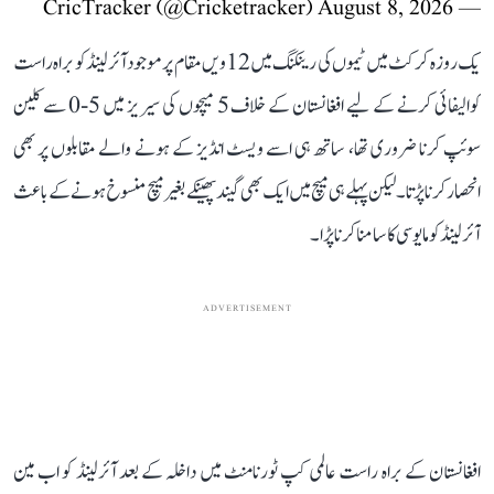
August 8, 2026
— CricTracker (@Cricketracker)
یک روزہ کرکٹ میں ٹیموں کی رینکنگ میں 12ویں مقام پر موجود آئرلینڈ کو براہ راست
کوالیفائی کرنے کے لیے افغانستان کے خلاف 5 میچوں کی سیریز میں 5-0 سے کلین
سوئپ کرنا ضروری تھا، ساتھ ہی اسے ویسٹ انڈیز کے ہونے والے مقابلوں پر بھی
انحصار کرنا پڑتا۔ لیکن پہلے ہی میچ میں ایک بھی گیند پھینکے بغیر میچ منسوخ ہونے کے باعث
آئرلینڈ کو مایوسی کا سامنا کرنا پڑا۔
ADVERTISEMENT
افغانستان کے براہ راست عالمی کپ ٹورنامنٹ میں داخلہ کے بعد آئرلینڈ کو اب مین