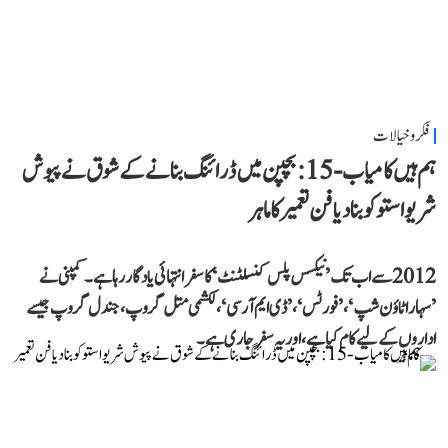
فکر و خیالات
ہم ہیں کامیاب-15: بچپن میں ڈرائنگ بنانے کے شوق نے پیوش
شریواستو کو بنا دیا فن تعمیر کا ماہر
2012 سے اب تک ’نیکسس پلس کنسلٹنٹ‘ کا سفر انتہائی یادگار رہا ہے۔ کمپنی نے
’سہارا ٹاؤن شپ‘، ’فورٹس‘، ’ڈی ایم آر سی‘، لکشمی متل گروپ، جندل گروپ جیسے
اداروں کے لیے کام کیا ہے، اور یہ سفر جاری ہے۔