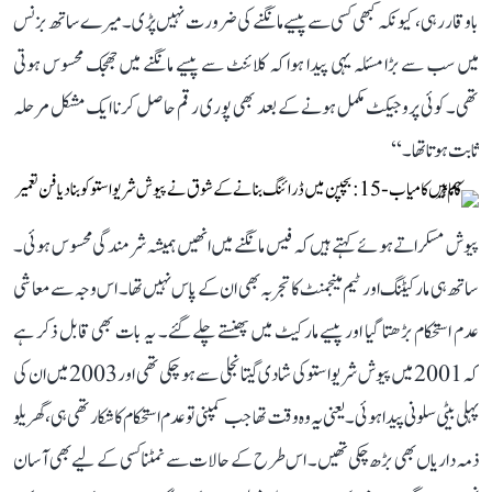
باوقار رہی، کیونکہ کبھی کسی سے پیسے مانگنے کی ضرورت نہیں پڑی۔ میرے ساتھ بزنس
میں سب سے بڑا مسئلہ یہی پیدا ہوا کہ کلائنٹ سے پیسے مانگنے میں جھجک محسوس ہوتی
تھی۔ کوئی پروجیکٹ مکمل ہونے کے بعد بھی پوری رقم حاصل کرنا ایک مشکل مرحلہ
ثابت ہوتا تھا۔‘‘
پیوش مسکراتے ہوئے کہتے ہیں کہ فیس مانگنے میں انھیں ہمیشہ شرمندگی محسوس ہوئی۔
ساتھ ہی مارکیٹنگ اور ٹیم مینجمنٹ کا تجربہ بھی ان کے پاس نہیں تھا۔ اس وجہ سے معاشی
عدم استحکام بڑھتا گیا اور پیسے مارکیٹ میں پھنستے چلے گئے۔ یہ بات بھی قابل ذکر ہے
کہ 2001 میں پیوش شریواستو کی شادی گیتانجلی سے ہو چکی تھی اور 2003 میں ان کی
پہلی بیٹی سلونی پیدا ہوئی۔ یعنی یہ وہ وقت تھا جب کمپنی تو عدم استحکام کا شکار تھی ہی، گھریلو
ذمہ داریاں بھی بڑھ چکی تھیں۔ اس طرح کے حالات سے نمٹنا کسی کے لیے بھی آسان