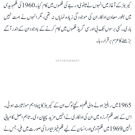
کیریئر کے آغاز میں انہوں نے ثانوی درجے کی فلموں میں کام کیا۔ 1960 کی فلم
دیدی
میں بطور معاون اداکار ان کی موجودگی زیادہ نمایاں نہ تھی، مگر انہوں نے ہمت نہیں
ہاری۔ کئی برسوں تک بی اور سی گریڈ فلموں میں کام کرنے کے باوجود ان کے اندر آگے
بڑھنے کا عزم برقرار رہا۔
ADVERTISEMENT
1965 میں ریلیز ہونے والی فلم
اونچے لوگ
ان کے کیریئر کا پہلا اہم موڑ ثابت ہوئی۔
اس کے بعد فلم
آرزو
میں ان کی اداکاری نے انہیں مزید پہچان دی۔ تاہم اصل کامیابی
انہیں 1969 میں فلم
آدمی اور انسان
کے لیے فلم فیئر ایوارڈ کی صورت میں ملی، جس نے