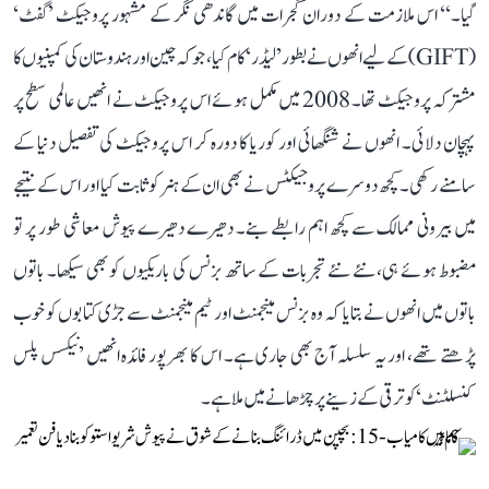
گیا۔‘‘ اس ملازمت کے دوران گجرات میں گاندھی نگر کے مشہور پروجیکٹ ’گفٹ‘
(GIFT) کے لیے انھوں نے بطور ’لیڈر‘ کام کیا، جو کہ چین اور ہندوستان کی کمپنیوں کا
مشترکہ پروجیکٹ تھا۔ 2008 میں مکمل ہوئے اس پروجیکٹ نے انھیں عالمی سطح پر
پہچان دلائی۔ انھوں نے شنگھائی اور کوریا کا دورہ کر اس پروجیکٹ کی تفصیل دنیا کے
سامنے رکھی۔ کچھ دوسرے پروجیکٹس نے بھی ان کے ہنر کو ثابت کیا اور اس کے نتیجے
میں بیرونی ممالک سے کچھ اہم رابطے بنے۔ دھیرے دھیرے پیوش معاشی طور پر تو
مضبوط ہوئے ہی، نئے نئے تجربات کے ساتھ بزنس کی باریکیوں کو بھی سیکھا۔ باتوں
باتوں میں انھوں نے بتایا کہ وہ بزنس مینجمنٹ اور ٹیم مینجمنٹ سے جڑی کتابوں کو خوب
پڑھتے تھے، اور یہ سلسلہ آج بھی جاری ہے۔ اس کا بھرپور فائدہ انھیں ’نیکسس پلس
کنسلٹنٹ‘ کو ترقی کے زینے پر چڑھانے میں ملا ہے۔