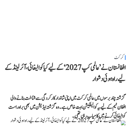
کرکٹ
افغانستان نے ’عالمی کپ 2027‘ کے لیے کیا کوالیفائی، آئرلینڈ کے
لیے راہ ہوئی دشوار
گزشتہ چند برسوں میں عالمی کرکٹ میں اپنی شاندار کارکردگی سے شناخت بنانے والی
افغان ٹیم کے لیے یہ کوالیفکیشن بہت خاص ہے۔ وہ گزشتہ ایڈیشن میں بھی براہ راست
کوالیفائی کرنے میں کامیاب رہی تھی۔