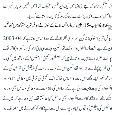
آرکیٹکچر‘ (جو کہ جے ای ای میں ایک ایڈیشنل سبجیکٹ تھا) میں انھیں نمایاں نمبرات
حاصل ہوئے۔ اسی ریزلٹ نے ان کی زندگی کا ایک راستہ طے کر دیا۔
پیوش شریواستو کی زندگی پر سرسری نظر ڈالنے کے بعد احساس ہوتا ہے کہ 04-2003
ان کے لیے سخت آزمائشوں والا وقت تھا، لیکن وہ اِسے ہی اپنی زندگی اور کیریئر کا ’ٹرننگ
پوائنٹ‘ قرار دیتے ہیں۔ وہ بتاتے ہیں کہ ’’مشہور کمپنی ’اومیکس‘ کے ساتھ میں کسی نہ
کسی طرح پہلے سے جڑا ہوا تھا، لیکن اس نے جب ملازمت کی پیشکش کی تو سنجیدگی کے
ساتھ غور کیا۔ مجھے اس بات کا احساس تھا کہ ایک کمپنی کی ترقی میں معاشی استحکام اور
ایکسپوزر کی بہت اہمیت ہوتی ہے۔ کچھ سالوں کی ملازمت سے معاشی مسائل بھی دور ہو
سکتے تھے اور اچھے کام سے ایکسپوزر بھی حاصل کیا جا سکتا تھا۔ یہی وجہ ہے کہ میں نے
اومیکس کی پیشکش کو قبول کیا اور پورے دل سے اپنے کام کو نکھارنے میں مصروف ہو