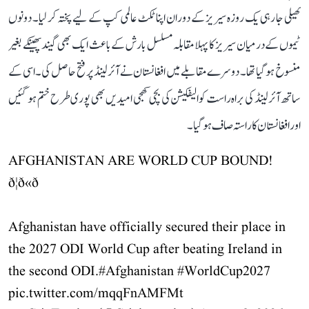
کھیلی جا رہی یک روزہ سیریز کے دوران اپنا ٹکٹ عالمی کپ کے لیے پختہ کر لیا۔ دونوں
ٹیموں کے درمیان سیریز کا پہلا مقابلہ مسلسل بارش کے باعث ایک بھی گیند پھینکے بغیر
منسوخ ہو گیا تھا۔ دوسرے مقابلے میں افغانستان نے آئرلینڈ پر فتح حاصل کی۔ اسی کے
ساتھ آئرلینڈ کی براہ راست کوالیفکیشن کی بچی کھچی امیدیں بھی پوری طرح ختم ہو گئیں
اور افغانستان کا راستہ صاف ہو گیا۔
AFGHANISTAN ARE WORLD CUP BOUND!
ð¦ð«ð
Afghanistan have officially secured their place in
the 2027 ODI World Cup after beating Ireland in
the second ODI.
#Afghanistan
#WorldCup2027
pic.twitter.com/mqqFnAMFMt