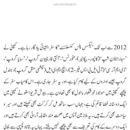
ADVERTISEMENT
2012 سے اب تک ’نیکسس پلس کنسلٹنٹ‘ کا سفر انتہائی یادگار رہا ہے۔ کمپنی نے
’سہارا ٹاؤن شپ‘ (کانپور، بیکانیر)، ’فورٹس‘، ’اُنتی فارچیون گروپ‘، ’سایا گروپ‘،
’ڈی ایم آر سی‘ (آئی ایل بی ایس فیز-2)، ایچ ایم ای ایل (لکشمی متل گروپ)، جندل
گروپ جیسے اداروں کے لیے کام کیا ہے، اور یہ سفر جاری ہے۔ اس کامیاب سفر کے
پیچھے کمپنی میں موجود خوشگوار ماحول کا بھی تعاون ہے۔ پیوش شریواستو نے کمپنی میں
ایک دوستانہ فضا قائم کی ہے، جہاں سب ساتھ مل کر کرکٹ بھی کھیلتے ہیں اور سیر و
سیاحت بھی کرتے ہیں۔ یہ ملازمین آپس میں صحت مند مقابلہ آرائی بھی کرتے ہیں اور
ایک دوسرے کے کام کی تعریف سے بھی پیچھے نہیں ہٹتے۔ یہاں یہ بتانا دلچسپی سے خالی