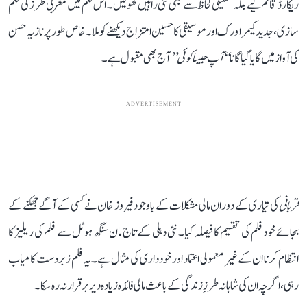
ریکارڈ قائم کیے بلکہ تکنیکی لحاظ سے بھی نئی راہیں کھولیں۔ اس فلم میں مغربی طرز کی فلم
سازی، جدید کیمرا ورک اور موسیقی کا حسین امتزاج دیکھنے کو ملا۔ خاص طور پر نازیہ حسن
کی آواز میں گایا گیا گانا
“آپ جیسا کوئی”
آج بھی مقبول ہے۔
ADVERTISEMENT
قربانی
کی تیاری کے دوران مالی مشکلات کے باوجود فیروز خان نے کسی کے آگے جھکنے کے
بجائے خود فلم کی تقسیم کا فیصلہ کیا۔ نئی دہلی کے تاج مان سنگھ ہوٹل سے فلم کی ریلیز کا
انتظام کرنا ان کے غیر معمولی اعتماد اور خودداری کی مثال ہے۔ یہ فلم زبردست کامیاب
رہی، اگرچہ ان کی شاہانہ طرزِ زندگی کے باعث مالی فائدہ زیادہ دیر برقرار نہ رہ سکا۔