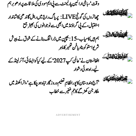
وقت‘، باغی اراکین پارلیمنٹ سے پی ایم مودی کی ملاقات پر ادھو برہم
چھاتروں کی گونج LIVE: پریاگ راج میں راہل گاندھی کا شاندار
استقبال، کے پی گراؤنڈ میں ابھی سے نوجوانوں کی بھیڑ جمع
ہم ہیں کامیاب-15: بچپن میں ڈرائنگ بنانے کے شوق نے پیوش
شریواستو کو بنا دیا فن تعمیر کا ماہر
افغانستان نے ’عالمی کپ 2027‘ کے لیے کیا کوالیفائی، آئرلینڈ کے
لیے راہ ہوئی دشوار
’آج ہندوستان کا پورا نظامِ تعلیم و روزگار تباہ ہو چکا ہے‘، اتراکھنڈ میں
ملکارجن کھڑگے کا جم غفیر سے خطاب
ADVERTISEMENT