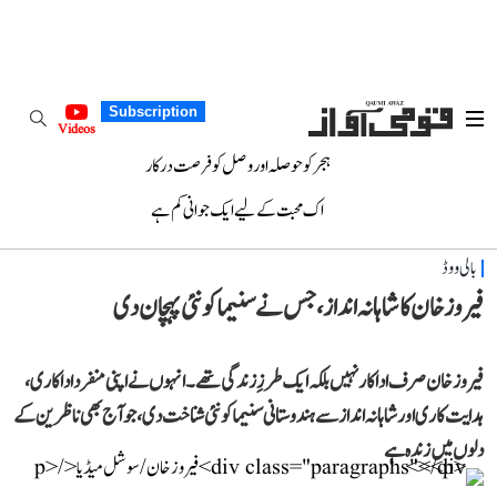
Subscription
Videos
ہجر کو حوصلہ اور وصل کو فرصت درکار
اک محبت کے لیے ایک جوانی کم ہے
بالی ووڈ
فیروز خان کا شاہانہ انداز، جس نے سنیما کو نئی پہچان دی
فیروز خان صرف اداکار نہیں بلکہ ایک طرزِ زندگی تھے۔ انہوں نے اپنی منفرد اداکاری،
ہدایت کاری اور شاہانہ انداز سے ہندوستانی سنیما کو نئی شناخت دی، جو آج بھی ناظرین کے
دلوں میں زندہ ہے