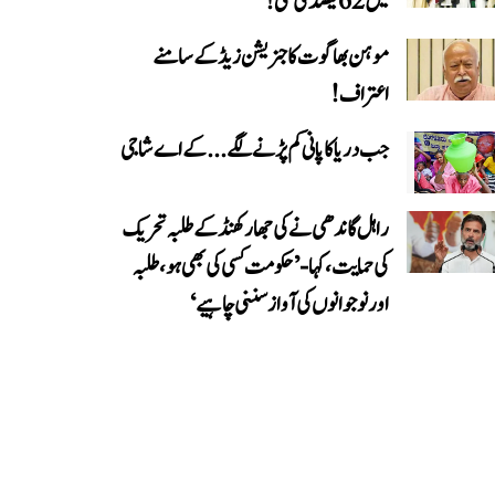
میں 62 فیصد کی کمی!
موہن بھاگوت کا جنریشن زیڈ کے سامنے
اعتراف!
جب دریا کا پانی کم پڑنے لگے...کے اے شاجی
راہل گاندھی نے کی جھارکھنڈ کے طلبہ تحریک
کی حمایت، کہا- ’حکومت کسی کی بھی ہو، طلبہ
اور نوجوانوں کی آواز سننی چاہیے‘