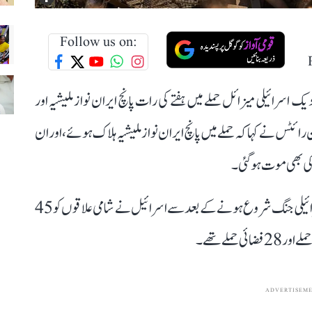
Follow us on:
 اسرائیلی میزائل حملے میں ہفتے کی رات پانچ ایران نواز ملیشیہ اور
ئٹس نے کہا کہ حملے میں پانچ ایران نواز ملیشیہ ہلاک ہوئے، اور ان
ے کی بھی موت ہوگئی۔
برطانیہ کے واچ ڈاگ گروپ نے کہا کہ اکتوبر میں غزہ-اسرائیلی جنگ شروع ہونے کے بعد سے اسرائیل نے شامی علاقوں کو 45
ADVERTISEM