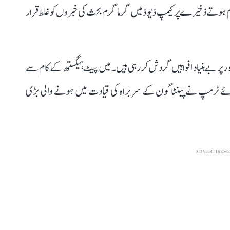
 کم ہوتے ذخیرے پر کیمپ ڈیوڈ میں گرما گرم بحث کی خبروں کو غلط قرار
ر پر بے بنیاد افواہیں گردش کر رہی ہیں۔ میں پیٹ ہیگستھ کے کام سے
وئے ٹرمپ نے پینٹاگون کے سربراہ کی قیادت میں ہونے والی بڑی
ADVERTISEM