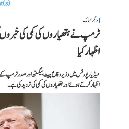
(s)
دیگر ممالک
ٹرمپ نے ہتھیاروں کی کمی کی خبروں کی ت
اظہار کیا
میڈیا رپورٹس میں وزیر دفاع پیٹ ہیگستھ اور صدر ٹرمپ کے درمیا
اظہار کرتے ہوئے اور ہتھیاروں کی کمی کی تردید کی ہے۔