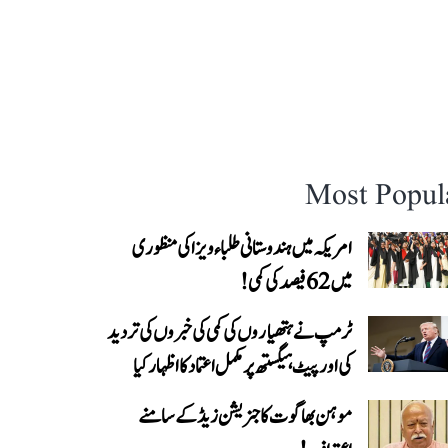
Most Popul
امریکہ میں ہندوستانی طلباء ویزا کی منظوری
میں 62 فیصد کی کمی!
ٹرمپ نے ہتھیاروں کی کمی کی خبروں کی تردید
کی اور پیٹ ہیگستھ پر مکمل اعتماد کا اظہار کیا
موہن بھاگوت کا جنریشن زیڈ کے سامنے