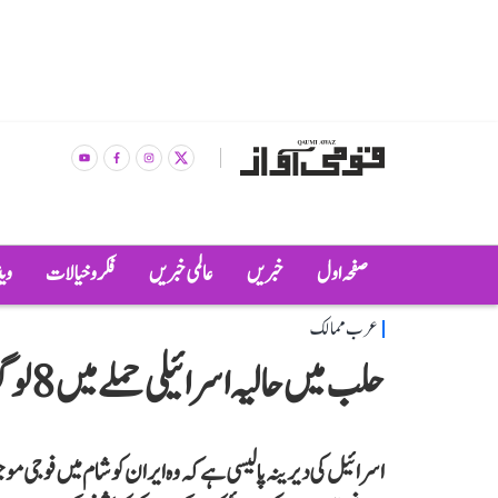
صفحہ اول
خبریں
عالمی خبریں
فکر و خیالات
وی
عرب ممالک
حلب میں حالیہ اسرائیلی حملے میں 8 لوگوں کی موت
اسرائیل کی دیرینہ پالیسی ہے کہ وہ ایران کو شام میں فوجی 