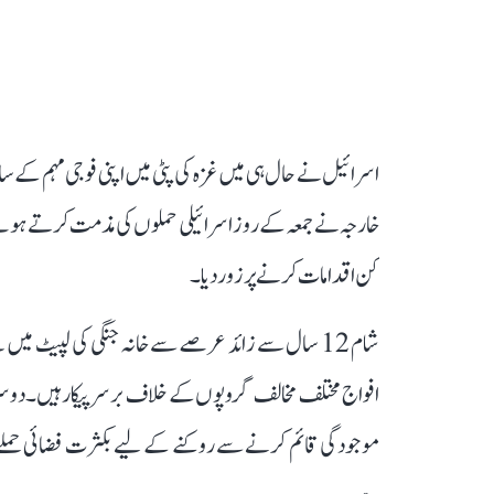
اسرائیل نے حال ہی میں غزہ کی پٹی میں اپنی فوجی مہم کے 
خارجہ نے جمعہ کے روز اسرائیلی حملوں کی مذمت کرتے ہوئے 
کن اقدامات کرنے پر زور دیا۔
شام 12 سال سے زائد عرصے سے خانہ جنگی کی لپیٹ میں
افواج مختلف مخالف گروپوں کے خلاف برسرپیکار ہیں۔دوسری
موجودگی قائم کرنے سے روکنے کے لیے بکثرت فضائی حملے کر 