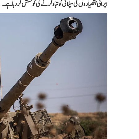
ایرانی ہتھیاروں کی سپلائی کو تباہ کرنے کی کوشش کررہا ہے۔