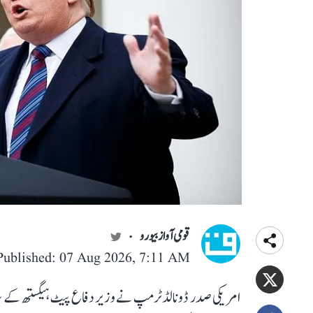
قومی آواز بیورو
Published: 07 Aug 2026, 7:11 AM
امریکی صدر ڈونالڈ ٹرمپ نے وزیر دفاع پیٹ ہیگستھ کے سا