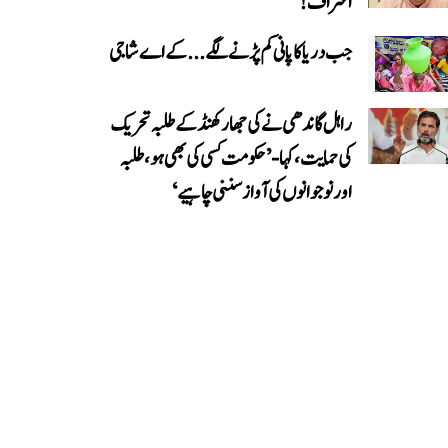
اعتراف!
جب دریا کا پانی کم پڑنے لگے...کے اے شاجی
راہل گاندھی نے کی جھارکھنڈ کے طلبہ تحریک
کی حمایت، کہا- ’حکومت کسی کی بھی ہو، طلبہ
اور نوجوانوں کی آواز سننی چاہیے‘