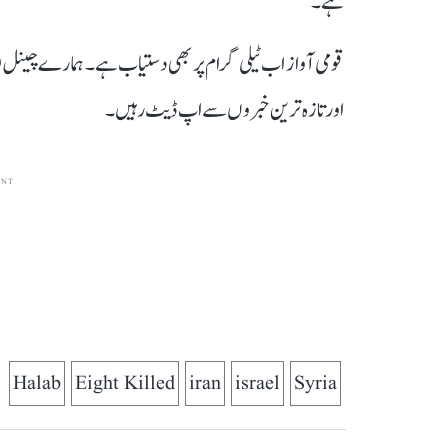
ہے۔
قومی آواز اب ٹیلی گرام پر بھی دستیاب ہے۔ ہمارے چینل 
اور تازہ ترین خبروں سے اپ ڈیٹ رہیں۔
ENT
Halab
Eight Killed
iran
israel
Syria