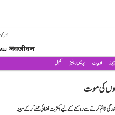
ہجر کو
ڈیوز
ادبیات
پریس ریلیز
کھیل
موجودگی قائم کرنے سے روکنے کے لیے بکثرت فضائی حملے کر کے مبینہ