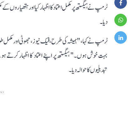
ٹرمپ نے ہیگستھ پر مکمل اعتماد کا اظہار کیا اور ہتھیاروں کے
دیا۔
ٹرمپ نے کہا، "ہمیشہ کی طرح، فیک نیوز ، جھوٹی اور مکمل طو
بہت خوش ہوں۔" ہیگستھ پر اپنے اعتماد کا اظہار کرتے ہ
تبدیلیوں کا حوالہ دیا۔
ENT