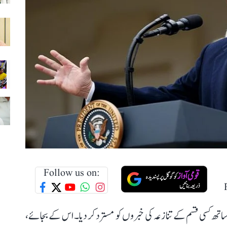
Follow us on:
تھ کسی قسم کے تنازعہ کی خبروں کو مسترد کر دیا۔ اس کے بجائے،