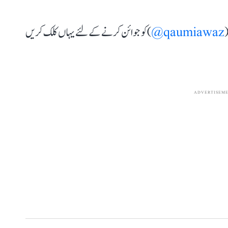
(
qaumiawaz@
) کو جوائن کرنے کے لئے یہاں کلک کریں
ADVERTISEM