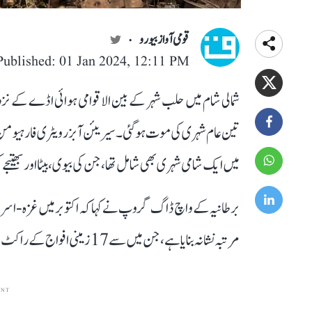
قومی آواز بیورو
Published: 01 Jan 2024, 12:11 PM
شمالی شام میں حلب شہر کے بین الاقوامی ہوائی اڈے کے نزدیک
تین عام شہری کی موت ہوگئی۔سیریئن آبزرویٹری فار ہیومن را
میں ایک شامی شہری بھی شامل تھا، جن کی بیوی، بیٹا اور بھتیج
مرتبہ نشانہ بنایا ہے، جن میں سے 17 زمینی افواج کے راکٹ حملے اور 28 فضائی حملے تھے۔
ENT