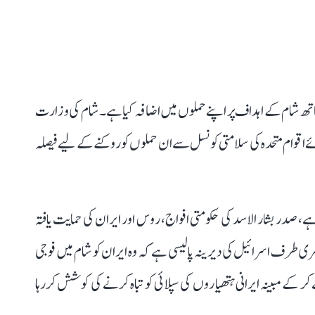
ساتھ شام کے اہداف پر اپنے حملوں میں اضافہ کیا ہے۔شام کی وزارت
اقوام متحدہ کی سلامتی کونسل سے ان حملوں کو روکنے کے لیے فیصلہ
 ہے، صدر بشار الاسد کی حکومتی افواج، روس اور ایران کی حمایت یافتہ
 طرف اسرائیل کی دیرینہ پالیسی ہے کہ وہ ایران کو شام میں فوجی
کے مبینہ ایرانی ہتھیاروں کی سپلائی کو تباہ کرنے کی کوشش کررہا